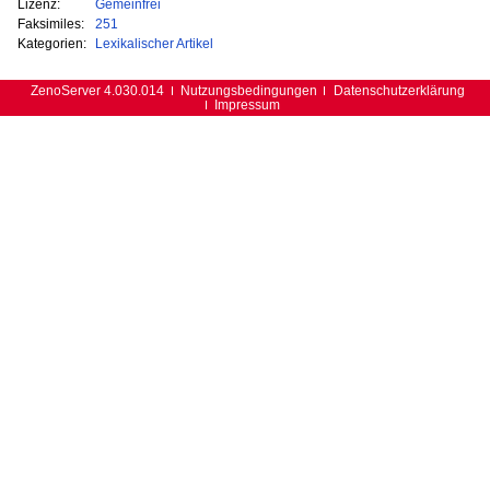
Lizenz:
Gemeinfrei
Faksimiles:
251
Kategorien:
Lexikalischer Artikel
ZenoServer 4.030.014
Nutzungsbedingungen
Datenschutzerklärung
Impressum