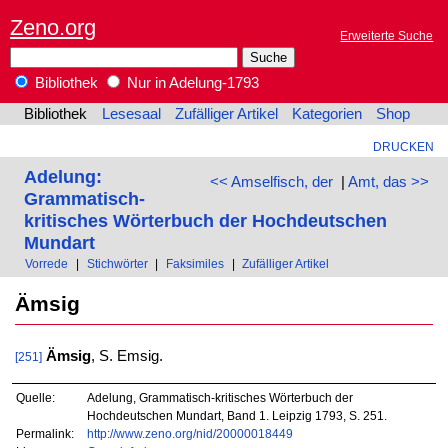
Zeno.org
Erweiterte Suche
Bibliothek
Nur in Adelung-1793
Bibliothek
Lesesaal
Zufälliger Artikel
Kategorien
Shop
DRUCKEN
Adelung:
<< Amselfisch, der
|
Amt, das >>
Grammatisch-
kritisches Wörterbuch der Hochdeutschen
Mundart
Vorrede
|
Stichwörter
|
Faksimiles
|
Zufälliger Artikel
Ämsig
Ämsig
, S. Emsig.
[251]
Quelle:
Adelung, Grammatisch-kritisches Wörterbuch der
Hochdeutschen Mundart, Band 1. Leipzig 1793, S. 251.
Permalink:
http://www.zeno.org/nid/20000018449