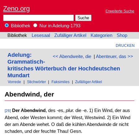
Zeno.org
Erweiterte Suche
Bibliothek
Nur in Adelung-1793
Bibliothek
Lesesaal
Zufälliger Artikel
Kategorien
Shop
DRUCKEN
Adelung:
<< Abendweite, die
|
Abenteuer, das >>
Grammatisch-
kritisches Wörterbuch der Hochdeutschen
Mundart
Vorrede
|
Stichwörter
|
Faksimiles
|
Zufälliger Artikel
Abendwind, der
Der Abendwind
, des -es,
plur.
die -e. 1) Ein Wind, der aus
[26]
Abend, oder Westen kommt; der West, Westwind. 2) Ein Wind
der am Abende wehet. O daß die kühlen Abendwinde dir nicht
schaden, und der feuchte Thau! Gesn.