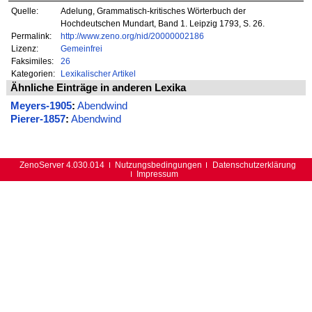
Quelle:
Adelung, Grammatisch-kritisches Wörterbuch der
Hochdeutschen Mundart, Band 1. Leipzig 1793, S. 26.
Permalink:
http://www.zeno.org/nid/20000002186
Lizenz:
Gemeinfrei
Faksimiles:
26
Kategorien:
Lexikalischer Artikel
Ähnliche Einträge in anderen Lexika
Meyers-1905
:
Abendwind
Pierer-1857
:
Abendwind
ZenoServer 4.030.014
Nutzungsbedingungen
Datenschutzerklärung
Impressum