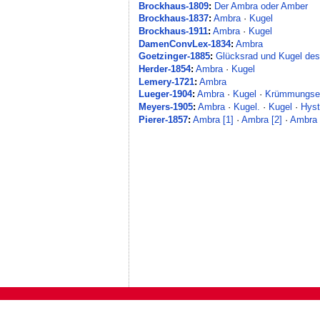
Brockhaus-1809
:
Der Ambra oder Amber
Brockhaus-1837
:
Ambra
·
Kugel
Brockhaus-1911
:
Ambra
·
Kugel
DamenConvLex-1834
:
Ambra
Goetzinger-1885
:
Glücksrad und Kugel de
Herder-1854
:
Ambra
·
Kugel
Lemery-1721
:
Ambra
Lueger-1904
:
Ambra
·
Kugel
·
Krümmungsebe
Meyers-1905
:
Ambra
·
Kugel.
·
Kugel
·
Hyst
Pierer-1857
:
Ambra [1]
·
Ambra [2]
·
Ambra