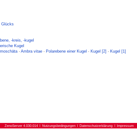
s Glücks
ne, -kreis, -kugel
erische Kugel
 moschāta
·
Ambra vitae
·
Polarebene einer Kugel
·
Kugel [2]
·
Kugel [1]
ZenoServer 4.030.014
Nutzungsbedingungen
Datenschutzerklärung
Impressum