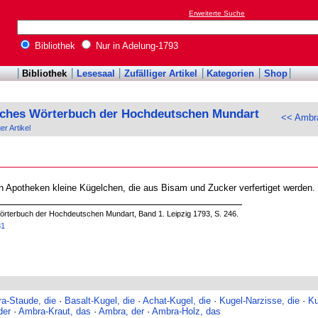
Erweiterte Suche
Bibliothek
Nur in Adelung-1793
Bibliothek
Lesesaal
Zufälliger Artikel
Kategorien
Shop
sches Wörterbuch der Hochdeutschen Mundart
<< Ambra
ger Artikel
en Apotheken kleine Kügelchen, die aus Bisam und Zucker verfertiget werden.
örterbuch der Hochdeutschen Mundart, Band 1. Leipzig 1793, S. 246.
81
a-Staude, die
·
Basalt-Kugel, die
·
Achat-Kugel, die
·
Kugel-Narzisse, die
·
Ku
der
·
Ambra-Kraut, das
·
Ambra, der
·
Ambra-Holz, das