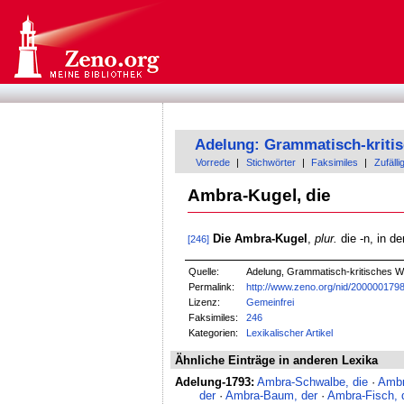
Adelung: Grammatisch-kriti
Vorrede
|
Stichwörter
|
Faksimiles
|
Zufälli
Ambra-Kugel, die
Die Ambra-Kugel
,
plur.
die -n, in d
[246]
Quelle:
Adelung, Grammatisch-kritisches W
Permalink:
http://www.zeno.org/nid/200000179
Lizenz:
Gemeinfrei
Faksimiles:
246
Kategorien:
Lexikalischer Artikel
Ähnliche Einträge in anderen Lexika
Adelung-1793:
Ambra-Schwalbe, die
·
Ambr
der
·
Ambra-Baum, der
·
Ambra-Fisch, 