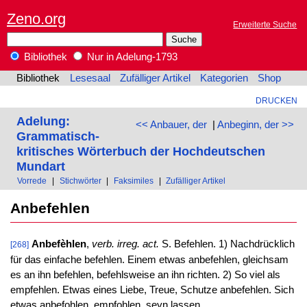
Zeno.org
Erweiterte Suche
Bibliothek
Nur in Adelung-1793
Bibliothek
Lesesaal
Zufälliger Artikel
Kategorien
Shop
DRUCKEN
Adelung:
<< Anbauer, der
|
Anbeginn, der >>
Grammatisch-
kritisches Wörterbuch der Hochdeutschen
Mundart
Vorrede
|
Stichwörter
|
Faksimiles
|
Zufälliger Artikel
Anbefehlen
Anbefèhlen
,
verb. irreg. act.
S. Befehlen. 1) Nachdrücklich
[268]
für das einfache befehlen. Einem etwas anbefehlen, gleichsam
es an ihn befehlen, befehlsweise an ihn richten. 2) So viel als
empfehlen. Etwas eines Liebe, Treue, Schutze anbefehlen. Sich
etwas anbefohlen, empfohlen, seyn lassen.