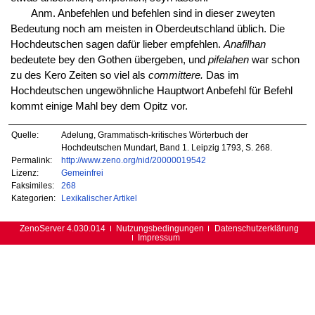
Anm. Anbefehlen und befehlen sind in dieser zweyten
Bedeutung noch am meisten in Oberdeutschland üblich. Die
Hochdeutschen sagen dafür lieber empfehlen.
Anafilhan
bedeutete bey den Gothen übergeben, und
pifelahen
war schon
zu des Kero Zeiten so viel als
committere.
Das im
Hochdeutschen ungewöhnliche Hauptwort Anbefehl für Befehl
kommt einige Mahl bey dem Opitz vor.
Quelle:
Adelung, Grammatisch-kritisches Wörterbuch der
Hochdeutschen Mundart, Band 1. Leipzig 1793, S. 268.
Permalink:
http://www.zeno.org/nid/20000019542
Lizenz:
Gemeinfrei
Faksimiles:
268
Kategorien:
Lexikalischer Artikel
ZenoServer 4.030.014
Nutzungsbedingungen
Datenschutzerklärung
Impressum