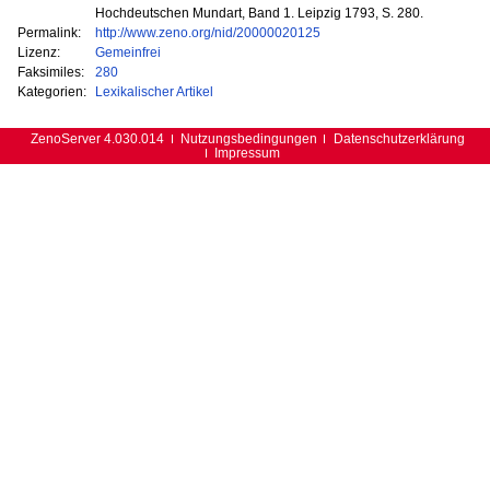
Hochdeutschen Mundart, Band 1. Leipzig 1793, S. 280.
Permalink:
http://www.zeno.org/nid/20000020125
Lizenz:
Gemeinfrei
Faksimiles:
280
Kategorien:
Lexikalischer Artikel
ZenoServer 4.030.014
Nutzungsbedingungen
Datenschutzerklärung
Impressum