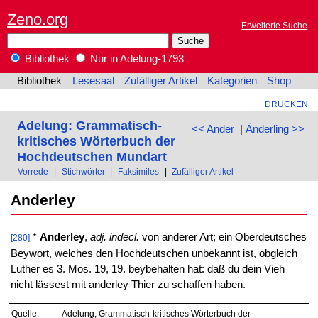
Zeno.org
Erweiterte Suche
Bibliothek
Nur in Adelung-1793
Bibliothek
Lesesaal
Zufälliger Artikel
Kategorien
Shop
DRUCKEN
Adelung: Grammatisch-
<< Ander
|
Änderling >>
kritisches Wörterbuch der
Hochdeutschen Mundart
Vorrede
|
Stichwörter
|
Faksimiles
|
Zufälliger Artikel
Anderley
*
Anderley
,
adj. indecl.
von anderer Art; ein Oberdeutsches
[280]
Beywort, welches den Hochdeutschen unbekannt ist, obgleich
Luther es 3. Mos. 19, 19. beybehalten hat: daß du dein Vieh
nicht lässest mit anderley Thier zu schaffen haben.
Quelle:
Adelung, Grammatisch-kritisches Wörterbuch der