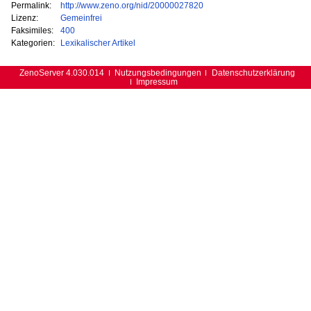
Permalink:
http://www.zeno.org/nid/20000027820
Lizenz:
Gemeinfrei
Faksimiles:
400
Kategorien:
Lexikalischer Artikel
ZenoServer 4.030.014
Nutzungsbedingungen
Datenschutzerklärung
Impressum