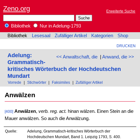
Zeno.org
Erweiterte Suche
Bibliothek
Nur in Adelung-1793
Bibliothek
Lesesaal
Zufälliger Artikel
Kategorien
Shop
DRUCKEN
Adelung:
<< Anwaltschaft, die
|
Anwand, die >>
Grammatisch-
kritisches Wörterbuch der Hochdeutschen
Mundart
Vorrede
|
Stichwörter
|
Faksimiles
|
Zufälliger Artikel
Anwälzen
Anwälzen
,
verb. reg. act.
hinan wälzen. Einen Stein an die
[400]
Mauer anwälzen. So auch die Anwälzung.
Quelle:
Adelung, Grammatisch-kritisches Wörterbuch der
Hochdeutschen Mundart, Band 1. Leipzig 1793, S. 400.