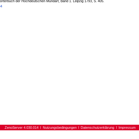
örterbuch der Hochdeutschen Mundart, Band 1. Leipzig 1793, S. 405.
34
ZenoServer 4.030.014
Nutzungsbedingungen
Datenschutzerklärung
Impressum