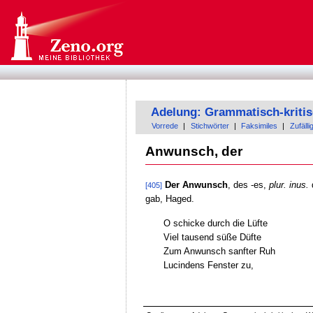
Adelung: Grammatisch-kriti
Vorrede
|
Stichwörter
|
Faksimiles
|
Zufälli
Anwunsch, der
Der Anwunsch
, des -es,
plur. inus.
d
[405]
gab, Haged.
O schicke durch die Lüfte
Viel tausend süße Düfte
Zum Anwunsch sanfter Ruh
Lucindens Fenster zu,