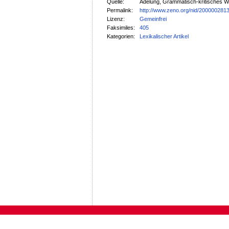
Quelle:
Adelung, Grammatisch-kritisches W
Permalink:
http://www.zeno.org/nid/200000281
Lizenz:
Gemeinfrei
Faksimiles:
405
Kategorien:
Lexikalischer Artikel