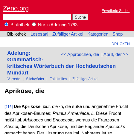
Zeno.org
Erweiterte Suche
Bibliothek
Nur in Adelung-1793
Bibliothek
Lesesaal
Zufälliger Artikel
Kategorien
Shop
DRUCKEN
Adelung:
<< Approschen, die
|
Aprill, der >>
Grammatisch-
kritisches Wörterbuch der Hochdeutschen
Mundart
Vorrede
|
Stichwörter
|
Faksimiles
|
Zufälliger Artikel
Aprikōse, die
Die Aprikōse
,
plur.
die -n, die süße und angenehme Frucht
[416]
des Aprikosen-Baumes;
Prunus Armeniaca, L.
Diese Frucht
heißt Ital.
Arbicocco
und
Bricoccolo,
woraus die Franzosen
Abricot,
die Deutschen Aprikose, und die Engländer
Apricocks
gemacht haben. Der Ursprung des Ital. Nahmens ist so