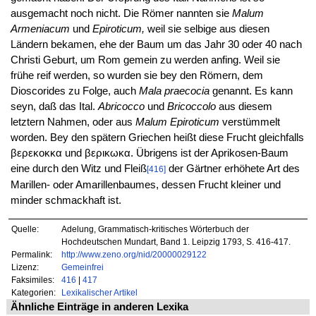
ausgemacht noch nicht. Die Römer nannten sie
Malum
Armeniacum
und
Epiroticum,
weil sie selbige aus diesen
Ländern bekamen, ehe der Baum um das Jahr 30 oder 40 nach
Christi Geburt, um Rom gemein zu werden anfing. Weil sie
frühe reif werden, so wurden sie bey den Römern, dem
Dioscorides zu Folge, auch
Mala praecocia
genannt. Es kann
seyn, daß das Ital.
Abricocco
und
Bricoccolo
aus diesem
letztern Nahmen, oder aus
Malum Epiroticum
verstümmelt
worden. Bey den spätern Griechen heißt diese Frucht gleichfalls
βερεκοκκα und βερικωκα. Übrigens ist der Aprikosen-Baum
eine durch den Witz und Fleiß
der Gärtner erhöhete Art des
[416]
Marillen- oder Amarillenbaumes, dessen Frucht kleiner und
minder schmackhaft ist.
Quelle:
Adelung, Grammatisch-kritisches Wörterbuch der
Hochdeutschen Mundart, Band 1. Leipzig 1793, S. 416-417.
Permalink:
http://www.zeno.org/nid/20000029122
Lizenz:
Gemeinfrei
Faksimiles:
416
|
417
Kategorien:
Lexikalischer Artikel
Ähnliche Einträge in anderen Lexika