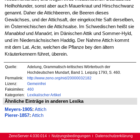
Heilhohlunder, sonst aber auch Mauerkraut und Hirschschwanz
genannt. Daher die Attichbeeren, die Beeren dieses
Gewächses, und der Attichsaft, der eingekochte Saft derselben,
im Österreichischen die Attichsalse. Im Schwedischen heißt sie
Manablod
und
Manaört,
im Dänischen Attik und Sommer-Hyld,
und im Niedersächsischen Haddig. Der Nahme Attich kommt
mit dem Lat.
Acte,
welchen die Pflanze bey den ältern
Kräuterkennern führet, überein.
Quelle:
Adelung, Grammatisch-kritisches Wörterbuch der
Hochdeutschen Mundart, Band 1. Leipzig 1793, S. 460.
Permalink:
http://www.zeno.org/nid/20000032182
Lizenz:
Gemeinfrei
Faksimiles:
460
Kategorien:
Lexikalischer Artikel
Ähnliche Einträge in anderen Lexika
Meyers-1905
:
Attich
Pierer-1857
:
Attich
ZenoServer 4.030.014
Nutzungsbedingungen
Datenschutzerklärung
Impressum