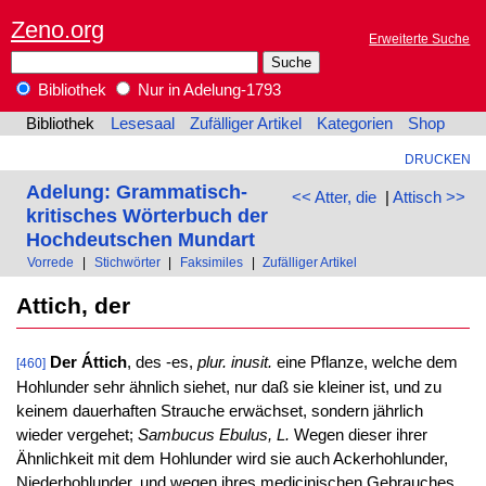
Zeno.org
Erweiterte Suche
Bibliothek
Nur in Adelung-1793
Bibliothek
Lesesaal
Zufälliger Artikel
Kategorien
Shop
DRUCKEN
Adelung: Grammatisch-
<< Atter, die
|
Attisch >>
kritisches Wörterbuch der
Hochdeutschen Mundart
Vorrede
|
Stichwörter
|
Faksimiles
|
Zufälliger Artikel
Attich, der
Der Áttich
, des -es,
plur. inusit.
eine Pflanze, welche dem
[460]
Hohlunder sehr ähnlich siehet, nur daß sie kleiner ist, und zu
keinem dauerhaften Strauche erwächset, sondern jährlich
wieder vergehet;
Sambucus Ebulus, L.
Wegen dieser ihrer
Ähnlichkeit mit dem Hohlunder wird sie auch Ackerhohlunder,
Niederhohlunder, und wegen ihres medicinischen Gebrauches