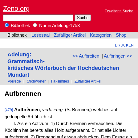
Zeno.org
Erweiterte Suche
Bibliothek
Nur in Adelung-1793
Bibliothek
Lesesaal
Zufälliger Artikel
Kategorien
Shop
DRUCKEN
Adelung:
<< Aufbreiten
|
Aufbringen >>
Grammatisch-
kritisches Wörterbuch der Hochdeutschen
Mundart
Vorrede
|
Stichwörter
|
Faksimiles
|
Zufälliger Artikel
Aufbrennen
Aufbrênnen
,
verb. irreg.
(S. Brennen,) welches auf
[479]
gedoppelte Art üblich ist.
I. Als ein Activum. 1) Durch Brennen verbrauchen. Die
Köchinn hat bereits alles Holz aufgebrannt. Er hat alle Lichter
aufgebrannt. 2) Brennend auf etwas abdrucken. Dem Fasse ein