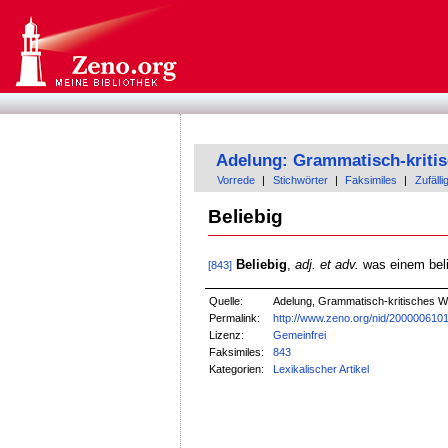
Adelung: Grammatisch-kriti
Vorrede
|
Stichwörter
|
Faksimiles
|
Zufälli
Beliebig
Beliebig
,
adj. et adv.
was einem belie
[843]
Quelle:
Adelung, Grammatisch-kritisches W
Permalink:
http://www.zeno.org/nid/200000610
Lizenz:
Gemeinfrei
Faksimiles:
843
Kategorien:
Lexikalischer Artikel