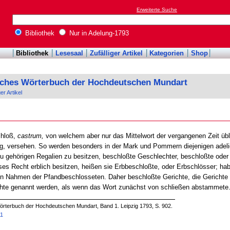
Erweiterte Suche
Bibliothek
Nur in Adelung-1793
Bibliothek
Lesesaal
Zufälliger Artikel
Kategorien
Shop
sches Wörterbuch der Hochdeutschen Mundart
ger Artikel
hloß,
castrum,
von welchem aber nur das Mittelwort der vergangenen Zeit übli
g, versehen. So werden besonders in der Mark und Pommern diejenigen adel
u gehörigen Regalien zu besitzen, beschloßte Geschlechter, beschloßte oder
s Recht erblich besitzen, heißen sie Erbbeschloßte, oder Erbschlösser; habe
 den Nahmen der Pfandbeschlosseten. Daher beschloßte Gerichte, die Gericht
ichte genannt werden, als wenn das Wort zunächst von schließen abstammete.
örterbuch der Hochdeutschen Mundart, Band 1. Leipzig 1793, S. 902.
11