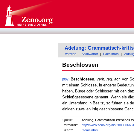
Adelung: Grammatisch-kriti
Vorrede
|
Stichwörter
|
Faksimiles
|
Zufälli
Beschlossen
Beschlossen
,
verb. reg. act.
von Sc
[902]
mit einem Schlosse, in engerer Bedeutun
haben, Bürge oder Schlösser mit den daz
Schloßgesessene genannt. Wenn sie diese
ein Unterpfand in Besitz, so führen sie
einigen zuweilen irrig geschlossene Ger
Quelle:
Adelung, Grammatisch-kritisches W
Permalink:
http://www.zeno.org/nid/200000663
Lizenz:
Gemeinfrei