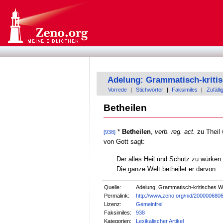
Adelung: Grammatisch-kriti
Vorrede
|
Stichwörter
|
Faksimiles
|
Zufälli
Betheilen
*
Betheilen
,
verb. reg. act.
zu Theil 
[938]
von Gott sagt:
Der alles Heil und Schutz zu würken 
Die ganze Welt betheilet er darvon.
Quelle:
Adelung, Grammatisch-kritisches W
Permalink:
http://www.zeno.org/nid/200000680
Lizenz:
Gemeinfrei
Faksimiles:
938
Kategorien:
Lexikalischer Artikel