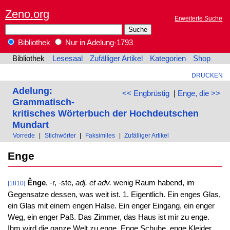
Zeno.org
Erweiterte Suche
Bibliothek
Nur in Adelung-1793
Bibliothek
Lesesaal
Zufälliger Artikel
Kategorien
Shop
DRUCKEN
Adelung:
<< Engbrüstig
|
Enge, die >>
Grammatisch-
kritisches Wörterbuch der Hochdeutschen
Mundart
Vorrede
|
Stichwörter
|
Faksimiles
|
Zufälliger Artikel
Enge
Ênge
, -r, -ste,
adj. et adv.
wenig Raum habend, im
[1810]
Gegensatze dessen, was weit ist. 1. Eigentlich. Ein enges Glas,
ein Glas mit einem engen Halse. Ein enger Eingang, ein enger
Weg, ein enger Paß. Das Zimmer, das Haus ist mir zu enge.
Ihm wird die ganze Welt zu enge. Enge Schuhe, enge Kleider.