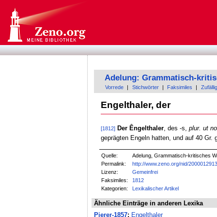
Adelung: Grammatisch-kriti
Vorrede
|
Stichwörter
|
Faksimiles
|
Zufälli
Engelthaler, der
Der Êngelthaler
, des -s,
plur. ut n
[1812]
geprägten Engeln hatten, und auf 40 Gr.
Quelle:
Adelung, Grammatisch-kritisches W
Permalink:
http://www.zeno.org/nid/200001291
Lizenz:
Gemeinfrei
Faksimiles:
1812
Kategorien:
Lexikalischer Artikel
Ähnliche Einträge in anderen Lexika
Pierer-1857
:
Engelthaler