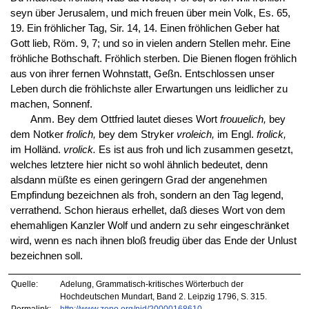
seyn über Jerusalem, und mich freuen über mein Volk, Es. 65,
19. Ein fröhlicher Tag, Sir. 14, 14. Einen fröhlichen Geber hat
Gott lieb, Röm. 9, 7; und so in vielen andern Stellen mehr. Eine
fröhliche Bothschaft. Fröhlich sterben. Die Bienen flogen fröhlich
aus von ihrer fernen Wohnstatt, Geßn. Entschlossen unser
Leben durch die fröhlichste aller Erwartungen uns leidlicher zu
machen, Sonnenf.
Anm. Bey dem Ottfried lautet dieses Wort
frouuelich,
bey
dem Notker
frolich,
bey dem Stryker
vroleich,
im Engl.
frolick,
im Holländ.
vrolick.
Es ist aus froh und lich zusammen gesetzt,
welches letztere hier nicht so wohl ähnlich bedeutet, denn
alsdann müßte es einen geringern Grad der angenehmen
Empfindung bezeichnen als froh, sondern an den Tag legend,
verrathend. Schon hieraus erhellet, daß dieses Wort von dem
ehemahligen Kanzler Wolf und andern zu sehr eingeschränket
wird, wenn es nach ihnen bloß freudig über das Ende der Unlust
bezeichnen soll.
Quelle:
Adelung, Grammatisch-kritisches Wörterbuch der
Hochdeutschen Mundart, Band 2. Leipzig 1796, S. 315.
Permalink:
http://www.zeno.org/nid/20000168610