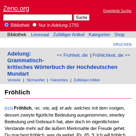
Zeno.org
Erweiterte Suche
Bibliothek
Nur in Adelung-1793
Bibliothek
Lesesaal
Zufälliger Artikel
Kategorien
Shop
DRUCKEN
Adelung:
<< Frohheit, die
|
Fröhlichkeit, die >>
Grammatisch-
kritisches Wörterbuch der Hochdeutschen
Mundart
Vorrede
|
Stichwörter
|
Faksimiles
|
Zufälliger Artikel
Fröhlich
Fröhlich
, -er, -ste,
adj. et adv.
welches mit dem vorigen,
[315]
dessen zweyte figürliche Bedeutung ausgenommen, einerley
Bedeutung und Gebrauch hat, aber doch im eigentlichsten
Verstande mehr auf die äußern Merkmahle der Freude gehet.
Du machest fröhlich, was da webet, Ps. 65, 9. Ich will fröhlich