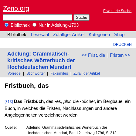
Zeno.org
Erweiterte Suche
Bibliothek
Nur in Adelung-1793
Bibliothek
Lesesaal
Zufälliger Artikel
Kategorien
Shop
DRUCKEN
Adelung: Grammatisch-
<< Frist, die
|
Fristen >>
kritisches Wörterbuch der
Hochdeutschen Mundart
Vorrede
|
Stichwörter
|
Faksimiles
|
Zufälliger Artikel
Fristbuch, das
Das Frístbūch
, des -es,
plur.
die -bücher, im Bergbaue, ein
[313]
Buch, in welches die Fristen, Nachlassungen und andere
Angelegenheiten verzeichnet werden.
Quelle:
Adelung, Grammatisch-kritisches Wörterbuch der
Hochdeutschen Mundart, Band 2. Leipzig 1796, S. 313.