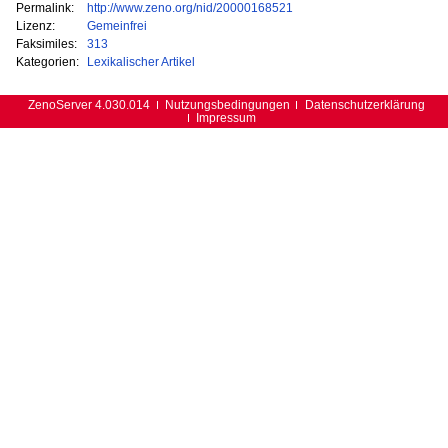
Permalink:
http://www.zeno.org/nid/20000168521
Lizenz:
Gemeinfrei
Faksimiles:
313
Kategorien:
Lexikalischer Artikel
ZenoServer 4.030.014
Nutzungsbedingungen
Datenschutzerklärung
Impressum