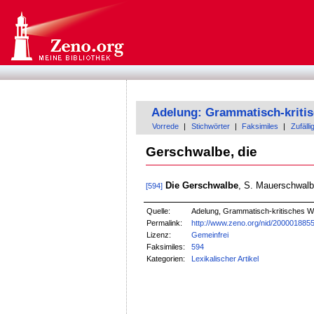
Adelung: Grammatisch-kriti
Vorrede
|
Stichwörter
|
Faksimiles
|
Zufälli
Gerschwalbe, die
Die Gerschwalbe
, S. Mauerschwalb
[594]
Quelle:
Adelung, Grammatisch-kritisches W
Permalink:
http://www.zeno.org/nid/200001885
Lizenz:
Gemeinfrei
Faksimiles:
594
Kategorien:
Lexikalischer Artikel