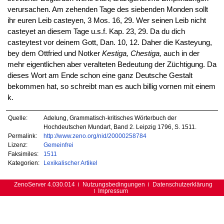
verursachen. Am zehenden Tage des siebenden Monden sollt
ihr euren Leib casteyen, 3 Mos. 16, 29. Wer seinen Leib nicht
casteyet an diesem Tage u.s.f. Kap. 23, 29. Da du dich
casteytest vor deinem Gott, Dan. 10, 12. Daher die Kasteyung,
bey dem Ottfried und Notker
Kestiga, Chestiga,
auch in der
mehr eigentlichen aber veralteten Bedeutung der Züchtigung. Da
dieses Wort am Ende schon eine ganz Deutsche Gestalt
bekommen hat, so schreibt man es auch billig vornen mit einem
k.
Quelle:
Adelung, Grammatisch-kritisches Wörterbuch der
Hochdeutschen Mundart, Band 2. Leipzig 1796, S. 1511.
Permalink:
http://www.zeno.org/nid/20000258784
Lizenz:
Gemeinfrei
Faksimiles:
1511
Kategorien:
Lexikalischer Artikel
ZenoServer 4.030.014
Nutzungsbedingungen
Datenschutzerklärung
Impressum