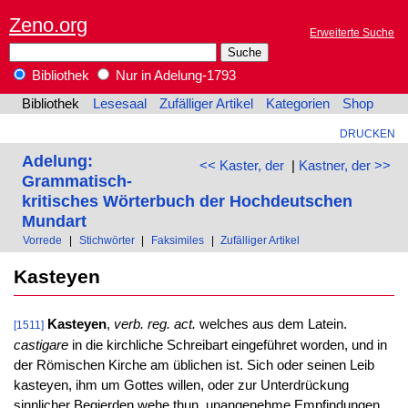
Zeno.org
Erweiterte Suche
Bibliothek
Nur in Adelung-1793
Bibliothek
Lesesaal
Zufälliger Artikel
Kategorien
Shop
DRUCKEN
Adelung:
<< Kaster, der
|
Kastner, der >>
Grammatisch-
kritisches Wörterbuch der Hochdeutschen
Mundart
Vorrede
|
Stichwörter
|
Faksimiles
|
Zufälliger Artikel
Kasteyen
Kasteyen
,
verb. reg. act.
welches aus dem Latein.
[1511]
castigare
in die kirchliche Schreibart eingeführet worden, und in
der Römischen Kirche am üblichen ist. Sich oder seinen Leib
kasteyen, ihm um Gottes willen, oder zur Unterdrückung
sinnlicher Begierden wehe thun, unangenehme Empfindungen