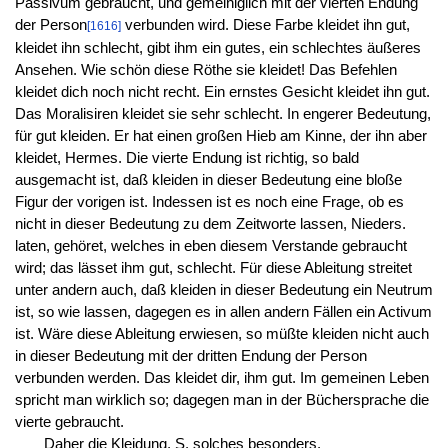
Passivum gebraucht, und gemeiniglich mit der vierten Endung
der Person
verbunden wird. Diese Farbe kleidet ihn gut,
[1616]
kleidet ihn schlecht, gibt ihm ein gutes, ein schlechtes äußeres
Ansehen. Wie schön diese Röthe sie kleidet! Das Befehlen
kleidet dich noch nicht recht. Ein ernstes Gesicht kleidet ihn gut.
Das Moralisiren kleidet sie sehr schlecht. In engerer Bedeutung,
für gut kleiden. Er hat einen großen Hieb am Kinne, der ihn aber
kleidet, Hermes. Die vierte Endung ist richtig, so bald
ausgemacht ist, daß kleiden in dieser Bedeutung eine bloße
Figur der vorigen ist. Indessen ist es noch eine Frage, ob es
nicht in dieser Bedeutung zu dem Zeitworte lassen, Nieders.
laten, gehöret, welches in eben diesem Verstande gebraucht
wird; das lässet ihm gut, schlecht. Für diese Ableitung streitet
unter andern auch, daß kleiden in dieser Bedeutung ein Neutrum
ist, so wie lassen, dagegen es in allen andern Fällen ein Activum
ist. Wäre diese Ableitung erwiesen, so müßte kleiden nicht auch
in dieser Bedeutung mit der dritten Endung der Person
verbunden werden. Das kleidet dir, ihm gut. Im gemeinen Leben
spricht man wirklich so; dagegen man in der Büchersprache die
vierte gebraucht.
Daher die Kleidung, S. solches besonders.