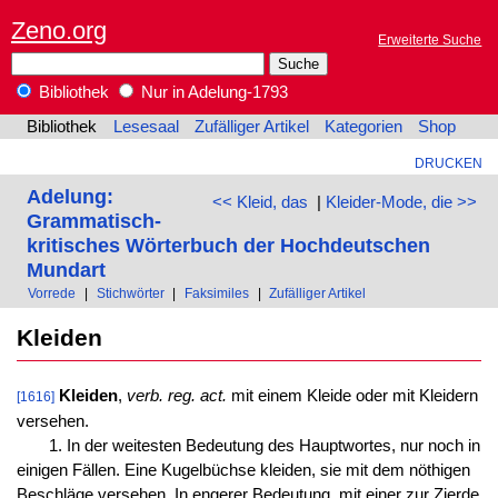
Zeno.org
Erweiterte Suche
Bibliothek
Nur in Adelung-1793
Bibliothek
Lesesaal
Zufälliger Artikel
Kategorien
Shop
DRUCKEN
Adelung:
<< Kleid, das
|
Kleider-Mode, die >>
Grammatisch-
kritisches Wörterbuch der Hochdeutschen
Mundart
Vorrede
|
Stichwörter
|
Faksimiles
|
Zufälliger Artikel
Kleiden
Kleiden
,
verb. reg. act.
mit einem Kleide oder mit Kleidern
[1616]
versehen.
1. In der weitesten Bedeutung des Hauptwortes, nur noch in
einigen Fällen. Eine Kugelbüchse kleiden, sie mit dem nöthigen
Beschläge versehen. In engerer Bedeutung, mit einer zur Zierde