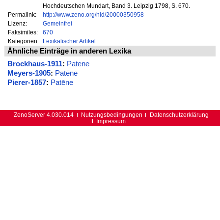
Hochdeutschen Mundart, Band 3. Leipzig 1798, S. 670.
Permalink:
http://www.zeno.org/nid/20000350958
Lizenz:
Gemeinfrei
Faksimiles:
670
Kategorien:
Lexikalischer Artikel
Ähnliche Einträge in anderen Lexika
Brockhaus-1911
:
Patene
Meyers-1905
:
Patēne
Pierer-1857
:
Patēne
ZenoServer 4.030.014
Nutzungsbedingungen
Datenschutzerklärung
Impressum