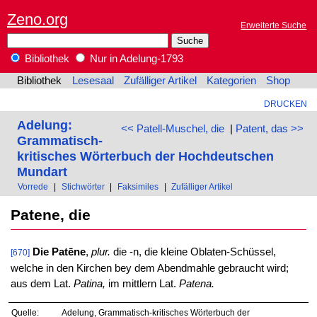
Zeno.org
Erweiterte Suche
Bibliothek
Nur in Adelung-1793
Bibliothek
Lesesaal
Zufälliger Artikel
Kategorien
Shop
DRUCKEN
Adelung:
<< Patell-Muschel, die
|
Patent, das >>
Grammatisch-
kritisches Wörterbuch der Hochdeutschen
Mundart
Vorrede
|
Stichwörter
|
Faksimiles
|
Zufälliger Artikel
Patene, die
Die Patēne
,
plur.
die -n, die kleine Oblaten-Schüssel,
[670]
welche in den Kirchen bey dem Abendmahle gebraucht wird;
aus dem Lat.
Patina,
im mittlern Lat.
Patena.
Quelle:
Adelung, Grammatisch-kritisches Wörterbuch der