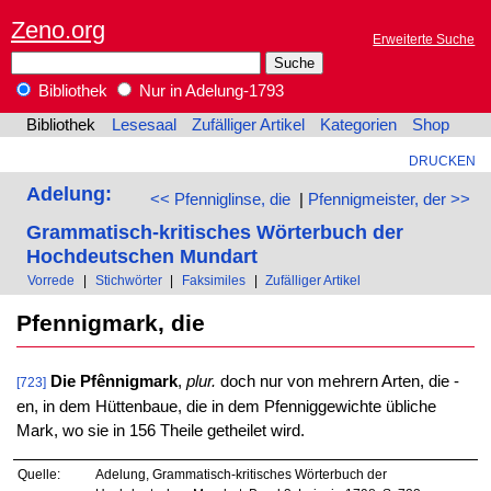
Zeno.org
Erweiterte Suche
Bibliothek
Nur in Adelung-1793
Bibliothek
Lesesaal
Zufälliger Artikel
Kategorien
Shop
DRUCKEN
Adelung:
<< Pfenniglinse, die
|
Pfennigmeister, der >>
Grammatisch-kritisches Wörterbuch der
Hochdeutschen Mundart
Vorrede
|
Stichwörter
|
Faksimiles
|
Zufälliger Artikel
Pfennigmark, die
Die Pfênnigmark
,
plur.
doch nur von mehrern Arten, die -
[723]
en, in dem Hüttenbaue, die in dem Pfenniggewichte übliche
Mark, wo sie in 156 Theile getheilet wird.
Quelle:
Adelung, Grammatisch-kritisches Wörterbuch der