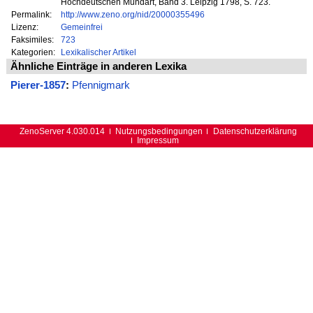
Hochdeutschen Mundart, Band 3. Leipzig 1798, S. 723.
Permalink:
http://www.zeno.org/nid/20000355496
Lizenz:
Gemeinfrei
Faksimiles:
723
Kategorien:
Lexikalischer Artikel
Ähnliche Einträge in anderen Lexika
Pierer-1857
:
Pfennigmark
ZenoServer 4.030.014
Nutzungsbedingungen
Datenschutzerklärung
Impressum