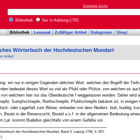
Erweiterte Suche
Bibliothek
Nur in Adelung-1793
Bibliothek
Lesesaal
Zufälliger Artikel
Kategorien
Shop
sches Wörterbuch der Hochdeutschen Mundart
ger Artikel
ing.
ein nur in einigen Gegenden übliches Wort, welches den Begriff der Tiefe,
en bedeutet dieses Wort so viel als Pfuhl oder Pfütze, von welchen es auch
t, von welchem hier nur das Oberdeutsche f weggelassen worden. Daher wird a
pfe, Sumpfschnepfe, Riethschnepfe, Pfuhlschnepfe bekannt ist, in einigen
tück- oder Lagerfaß zum Weine; entweder von dem Nieders. butt, buddig, kurz
, Beute in der Bienenzucht, Beutel u.s.f. in der allgemeinen Bedeutung eines
ern Lat. kommt
Budellus
gleichfalls von einem Gefäße vor.
örterbuch der Hochdeutschen Mundart, Band 3. Leipzig 1798, S. 857.
53