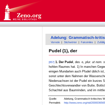
Adelung: Grammatisch-kriti
Vorrede
|
Stichwörter
|
Faksimiles
|
Zufälli
Pudel (1), der
1. Der Pudel
, des -s,
plur. ut nom. s
[857]
hohlen Raumes hat. 1) In manchen Gegend
einigen Mundarten auch Pfudel üblich is
sonst unter dem Nahmen der Wasserschne
Niedersachsen ist der Pudel ein kurzes S
Geschlechtsverwandter von Butte, Bottich
Schachtel aus Baumrinden, und im mittl
Quelle:
Adelung, Grammatisch-kritisches W
Permalink:
http://www.zeno.org/nid/200003656