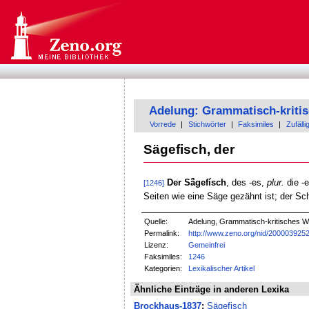
Adelung: Grammatisch-kriti
Vorrede
|
Stichwörter
|
Faksimiles
|
Zufälli
Sägefisch, der
Der Sǟgefísch
, des -es,
plur.
die -e
[1246]
Seiten wie eine Säge gezähnt ist; der Sc
Quelle:
Adelung, Grammatisch-kritisches W
Permalink:
http://www.zeno.org/nid/200003925
Lizenz:
Gemeinfrei
Faksimiles:
1246
Kategorien:
Lexikalischer Artikel
Ähnliche Einträge in anderen Lexika
Brockhaus-1837
:
Sägefisch