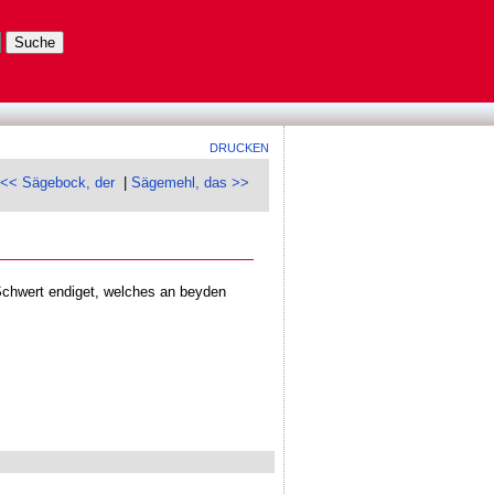
DRUCKEN
<< Sägebock, der
|
Sägemehl, das >>
 Schwert endiget, welches an beyden