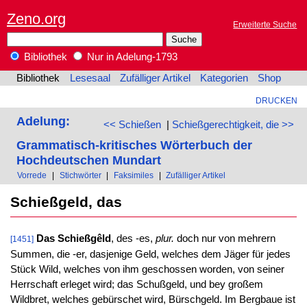
Zeno.org
Erweiterte Suche
Bibliothek
Nur in Adelung-1793
Bibliothek
Lesesaal
Zufälliger Artikel
Kategorien
Shop
DRUCKEN
Adelung:
<< Schießen
|
Schießgerechtigkeit, die >>
Grammatisch-kritisches Wörterbuch der
Hochdeutschen Mundart
Vorrede
|
Stichwörter
|
Faksimiles
|
Zufälliger Artikel
Schießgeld, das
Das Schießgêld
, des -es,
plur.
doch nur von mehrern
[1451]
Summen, die -er, dasjenige Geld, welches dem Jäger für jedes
Stück Wild, welches von ihm geschossen worden, von seiner
Herrschaft erleget wird; das Schußgeld, und bey großem
Wildbret, welches gebürschet wird, Bürschgeld. Im Bergbaue ist