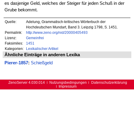
es dasjenige Geld, welches der Steiger für jeden Schuß in der
Grube bekommt.
Quelle:
Adelung, Grammatisch-kritisches Wörterbuch der
Hochdeutschen Mundart, Band 3. Leipzig 1798, S. 1451.
Permalink:
http://www.zeno.org/nid/20000405493
Lizenz:
Gemeinfrei
Faksimiles:
1451
Kategorien:
Lexikalischer Artikel
Ähnliche Einträge in anderen Lexika
Pierer-1857
:
Schießgeld
ZenoServer 4.030.014
Nutzungsbedingungen
Datenschutzerklärung
Impressum