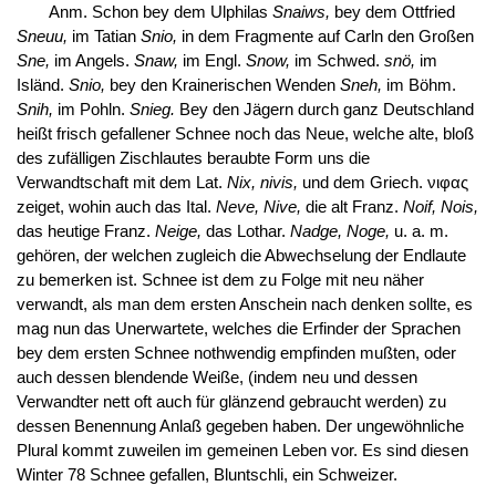
Anm. Schon bey dem Ulphilas
Snaiws,
bey dem Ottfried
Sneuu,
im Tatian
Snio,
in dem Fragmente auf Carln den Großen
Sne,
im Angels.
Snaw,
im Engl.
Snow,
im Schwed.
snö,
im
Isländ.
Snio,
bey den Krainerischen Wenden
Sneh,
im Böhm.
Snih,
im Pohln.
Snieg.
Bey den Jägern durch ganz Deutschland
heißt frisch gefallener Schnee noch das Neue, welche alte, bloß
des zufälligen Zischlautes beraubte Form uns die
Verwandtschaft mit dem Lat.
Nix, nivis,
und dem Griech. νιφας
zeiget, wohin auch das Ital.
Neve, Nive,
die alt Franz.
Noif, Nois,
das heutige Franz.
Neige,
das Lothar.
Nadge, Noge,
u. a. m.
gehören, der welchen zugleich die Abwechselung der Endlaute
zu bemerken ist. Schnee ist dem zu Folge mit neu näher
verwandt, als man dem ersten Anschein nach denken sollte, es
mag nun das Unerwartete, welches die Erfinder der Sprachen
bey dem ersten Schnee nothwendig empfinden mußten, oder
auch dessen blendende Weiße, (indem neu und dessen
Verwandter nett oft auch für glänzend gebraucht werden) zu
dessen Benennung Anlaß gegeben haben. Der ungewöhnliche
Plural kommt zuweilen im gemeinen Leben vor. Es sind diesen
Winter 78 Schnee gefallen, Bluntschli, ein Schweizer.