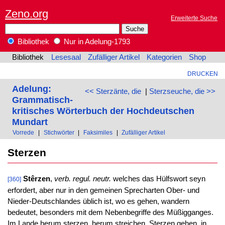
Zeno.org
Erweiterte Suche
Bibliothek
Nur in Adelung-1793
Bibliothek
Lesesaal
Zufälliger Artikel
Kategorien
Shop
DRUCKEN
Adelung:
<< Sterzänte, die
|
Sterzseuche, die >>
Grammatisch-
kritisches Wörterbuch der Hochdeutschen
Mundart
Vorrede
|
Stichwörter
|
Faksimiles
|
Zufälliger Artikel
Sterzen
Stêrzen
,
verb. regul. neutr.
welches das Hülfswort seyn
[360]
erfordert, aber nur in den gemeinen Sprecharten Ober- und
Nieder-Deutschlandes üblich ist, wo es gehen, wandern
bedeutet, besonders mit dem Nebenbegriffe des Müßigganges.
Im Lande herum sterzen, herum streichen. Sterzen gehen, in