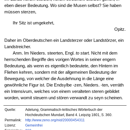
eben dieser Bedeutung. Wo sind die Musen selbst? Sie haben
müssen sterzen,
Ihr Sitz ist umgekehrt,
Opitz.
Daher im Oberdeutschen ein Landsterzer oder Landstörzer, ein
Landstreicher.
Anm. Im Nieders. steerten, Engl.
to start.
Nicht mit dem
herrschenden Begriffe des vorigen Wortes in seiner engern
Bedeutung, als wenn es eigentlich bedeutete, den Hintern im
Fliehen kehren, sondern mit der allgemeinen Bedeutung der
Bewegung, von welcher die Ausdehnung in die Länge eine
gewöhnliche Figur ist. Die Endsylbe -zen, Nieders. -ten, verräth
ein Intensivum, welches von einem veralteten steren gebildet
worden, womit steuern und stören verwandt zu seyn scheinen.
Quelle:
Adelung, Grammatisch-kritisches Wörterbuch der
Hochdeutschen Mundart, Band 4. Leipzig 1801, S. 360.
Permalink:
http://www.zeno.org/nid/20000454311
Lizenz:
Gemeinfrei