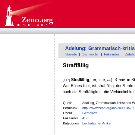
Adelung: Grammatisch-kriti
Vorrede
|
Stichwörter
|
Faksimiles
|
Zufälli
Straffällig
Straffällig
, -er, -ste,
adj. & adv.
in St
[417]
Wer Böses thut, ist straffällig, der Straf
auch die Straffälligkeit, die Verbindlichkei
Quelle:
Adelung, Grammatisch-kritisches W
Permalink:
http://www.zeno.org/nid/200004579
Lizenz:
Gemeinfrei
Faksimiles:
417
Kategorien:
Lexikalischer Artikel