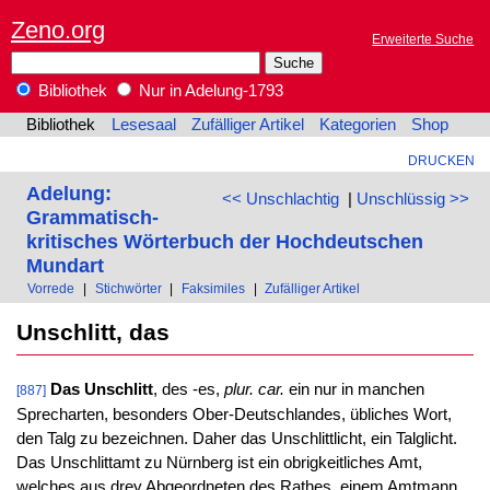
Zeno.org
Erweiterte Suche
Bibliothek
Nur in Adelung-1793
Bibliothek
Lesesaal
Zufälliger Artikel
Kategorien
Shop
DRUCKEN
Adelung:
<< Unschlachtig
|
Unschlüssig >>
Grammatisch-
kritisches Wörterbuch der Hochdeutschen
Mundart
Vorrede
|
Stichwörter
|
Faksimiles
|
Zufälliger Artikel
Unschlitt, das
Das Unschlitt
, des -es,
plur. car.
ein nur in manchen
[887]
Sprecharten, besonders Ober-Deutschlandes, übliches Wort,
den Talg zu bezeichnen. Daher das Unschlittlicht, ein Talglicht.
Das Unschlittamt zu Nürnberg ist ein obrigkeitliches Amt,
welches aus drey Abgeordneten des Rathes, einem Amtmann