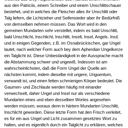
aus den Patriciis, einem Schreiber und einem Unschlittschauer
bestehet, und in welches die Fleischer alles ihr Unschlitt oder
Talg liefern, die Lichtzieher und Seifensieder aber ihr Bedürfniß
von demselben nehmen müssen. Das Wort wird in den
gemeinen Mundarten sehr verstellet, indem es bald Unschlitt,
bald Unschlicht, Inschlicht, Inschlitt, Inselt, Insel, Angels.
Insil,
und in einigen Gegenden, z.B. im Osnabrückischen, gar Ungel
lautet, nach welcher Form auch bey dem Apherdian Ungelkerze
ein Talglicht ist. Diese Unbeständigkeit in der Aussprache macht
die Abstammung schwer und ungewiß. Indessen ist am
wahrscheinlichsten, daß die Form Ungel der Quelle am
nächsten kommt, indem dieselbe mit
ungere, Unguentum,
verwandt ist, und einen fetten schmierigen Körper bedeutet. Die
Gaumen- und Zischlaute werden häufig mit einander
verwechselt, daher Ungel und Insel nur als verschiedene
Mundarten eines und eben desselben Wortes angesehen
werden müssen, woraus denn in härtern Mundarten Unschlitt,
Inschlicht geworden. Diese letzte Form hat den Frisch verleitet,
es für ein aus Ungel und Licht zusammen gesetztes Wort zu
halten, und es eigentlich durch ein Talglicht zu erklären, welches