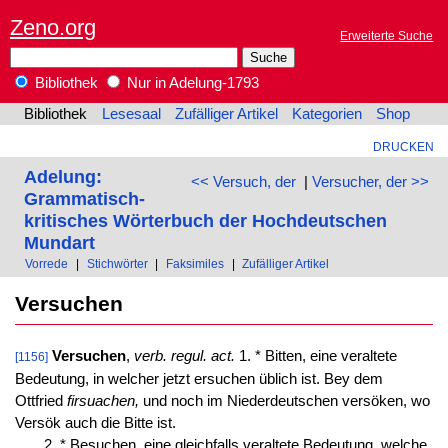
Zeno.org
Erweiterte Suche
Bibliothek
Nur in Adelung-1793
Bibliothek
Lesesaal
Zufälliger Artikel
Kategorien
Shop
DRUCKEN
Adelung:
<< Versuch, der
|
Versucher, der >>
Grammatisch-
kritisches Wörterbuch der Hochdeutschen
Mundart
Vorrede
|
Stichwörter
|
Faksimiles
|
Zufälliger Artikel
Versuchen
Versuchen
,
verb. regul. act.
1. * Bitten, eine veraltete
[1156]
Bedeutung, in welcher jetzt ersuchen üblich ist. Bey dem
Ottfried
firsuachen,
und noch im Niederdeutschen versöken, wo
Versök auch die Bitte ist.
2. * Besuchen, eine gleichfalls veraltete Bedeutung, welche