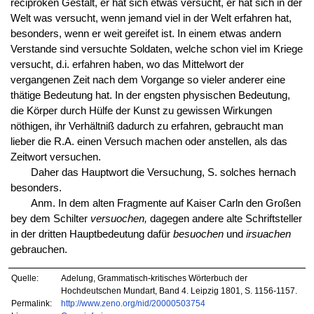
reciproken Gestalt, er hat sich etwas versucht, er hat sich in der
Welt was versucht, wenn jemand viel in der Welt erfahren hat,
besonders, wenn er weit gereifet ist. In einem etwas andern
Verstande sind versuchte Soldaten, welche schon viel im Kriege
versucht, d.i. erfahren haben, wo das Mittelwort der
vergangenen Zeit nach dem Vorgange so vieler anderer eine
thätige Bedeutung hat. In der engsten physischen Bedeutung,
die Körper durch Hülfe der Kunst zu gewissen Wirkungen
nöthigen, ihr Verhältniß dadurch zu erfahren, gebraucht man
lieber die R.A. einen Versuch machen oder anstellen, als das
Zeitwort versuchen.
Daher das Hauptwort die Versuchung, S. solches hernach
besonders.
Anm. In dem alten Fragmente auf Kaiser Carln den Großen
bey dem Schilter
versuochen,
dagegen andere alte Schriftsteller
in der dritten Hauptbedeutung dafür
besuochen
und
irsuachen
gebrauchen.
Quelle:
Adelung, Grammatisch-kritisches Wörterbuch der
Hochdeutschen Mundart, Band 4. Leipzig 1801, S. 1156-1157.
Permalink:
http://www.zeno.org/nid/20000503754