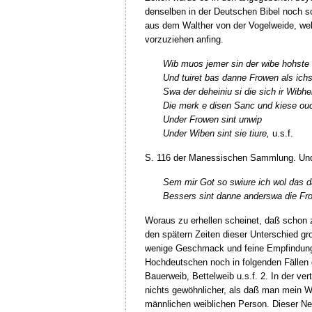
denselben in der Deutschen Bibel noch so
aus dem Walther von der Vogelweide, wel
vorzuziehen anfing.
Wib muos jemer sin der wibe hohst
Und tuiret bas danne Frowen als ich
Swa der deheiniu si die sich ir Wibh
Die merk e disen Sanc und kiese ou
Under Frowen sint unwip
Under Wiben sint sie tiure,
u.s.f.
S. 116 der Manessischen Sammlung. Und 
Sem mir Got so swiure ich wol das d
Bessers sint danne anderswa die Fr
Woraus zu erhellen scheinet, daß schon 
den spätern Zeiten dieser Unterschied gr
wenige Geschmack und feine Empfindung w
Hochdeutschen noch in folgenden Fällen 
Bauerweib, Bettelweib u.s.f. 2. In der ve
nichts gewöhnlicher, als daß man mein We
männlichen weiblichen Person. Dieser Ne