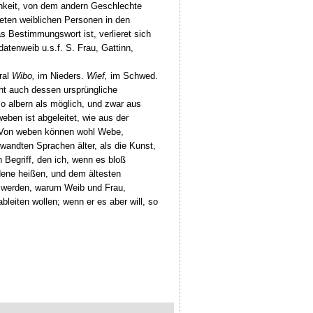
chkeit, von dem andern Geschlechte
heten weiblichen Personen in den
s Bestimmungswort ist, verlieret sich
atenweib u.s.f. S. Frau, Gattinn,
ral
Wibo,
im Nieders.
Wief,
im Schwed.
cht auch dessen ursprüngliche
o albern als möglich, und zwar aus
eben ist abgeleitet, wie aus der
n. Von weben können wohl Webe,
andten Sprachen älter, als die Kunst,
 Begriff, den ich, wenn es bloß
dene heißen, und dem ältesten
 werden, warum Weib und Frau,
leiten wollen; wenn er es aber will, so