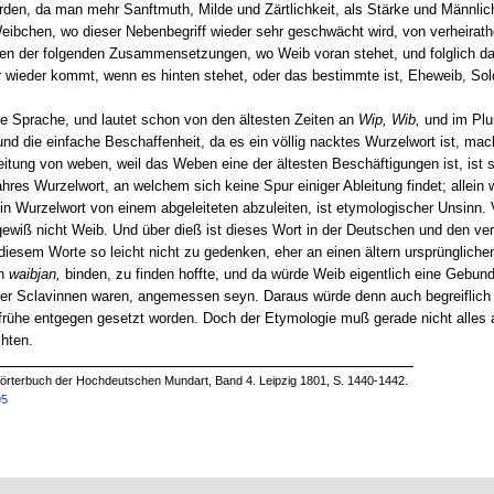
orden, da man mehr Sanftmuth, Milde und Zärtlichkeit, als Stärke und Männli
eibchen, wo dieser Nebenbegriff wieder sehr geschwächt wird, von verheirat
ielen der folgenden Zusammensetzungen, wo Weib voran stehet, und folglich da
r wieder kommt, wenn es hinten stehet, oder das bestimmte ist, Eheweib, Sold
die Sprache, und lautet schon von den ältesten Zeiten an
Wip, Wib,
und im Plu
nd die einfache Beschaffenheit, da es ein völlig nacktes Wurzelwort ist, ma
tung von weben, weil das Weben eine der ältesten Beschäftigungen ist, ist s
hres Wurzelwort, an welchem sich keine Spur einiger Ableitung findet; allein w
Ein Wurzelwort von einem abgeleiteten abzuleiten, ist etymologischer Unsin
wiß nicht Weib. Und über dieß ist dieses Wort in der Deutschen und den verw
diesem Worte so leicht nicht zu gedenken, eher an einen ältern ursprünglichen
en
waibjan,
binden, zu finden hoffte, und da würde Weib eigentlich eine Gebun
mer Sclavinnen waren, angemessen seyn. Daraus würde denn auch begreiflich
frühe entgegen gesetzt worden. Doch der Etymologie muß gerade nicht alles ab
hten.
örterbuch der Hochdeutschen Mundart, Band 4. Leipzig 1801, S. 1440-1442.
95