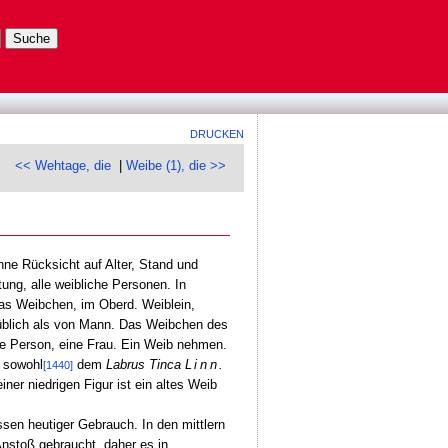
DRUCKEN
<< Wehtage, die
|
Weibe (1), die >>
hne Rücksicht auf Alter, Stand und
tung, alle weibliche Personen. In
das Weibchen, im Oberd. Weiblein,
üblich als von Mann. Das Weibchen des
he Person, eine Frau. Ein Weib nehmen.
 sowohl
dem
Labrus Tinca
Linn.
[1440]
ner niedrigen Figur ist ein altes Weib
sen heutiger Gebrauch. In den mittlern
nstoß gebraucht, daher es in