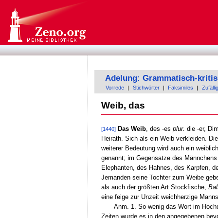
Adelung: Grammatisch-kriti
Vorrede
|
Stichwörter
|
Faksimiles
|
Zufälli
Weib, das
Das Weib
, des -es
plur.
die -er, Di
[1440]
Heirath. Sich als ein Weib verkleiden. Di
weiterer Bedeutung wird auch ein weiblic
genannt; im Gegensatze des Männchens o
Elephanten, des Hahnes, des Karpfen, des
Jemanden seine Tochter zum Weibe geben
als auch der größten Art Stockfische,
Bal
eine feige zur Unzeit weichherzige Mann
Anm. 1. So wenig das Wort im Hochde
Zeiten wurde es in den angegebenen beyd