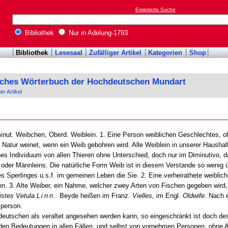
Erweiterte Suche
Bibliothek
Nur in Adelung-1793
Bibliothek
Lesesaal
Zufälliger Artikel
Kategorien
Shop
sches Wörterbuch der Hochdeutschen Mundart
ger Artikel
minut. Weibchen, Oberd. Weiblein. 1. Eine Person weiblichen Geschlechtes, o
e Natur weinet, wenn ein Weib gebohren wird. Alle Weiblein in unserer Haushal
hes Individuum von allen Thieren ohne Unterschied, doch nur im Diminutivo, 
der Männleins. Die natürliche Form Weib ist in diesem Verstande so wenig 
 Sperlinges u.s.f. im gemeinen Leben die Sie. 2. Eine verheirathete weiblic
. 3. Alte Weiber, ein Nahme, welcher zwey Arten von Fischen gegeben wird,
istes Vetula
Linn.
Beyde heißen im Franz.
Vielles,
im Engl.
Oldwife.
Nach ei
sperson.
utschen als veraltet angesehen werden kann, so eingeschränkt ist doch des
en Bedeutungen in allen Fällen, und selbst von vornehmen Personen, ohne A