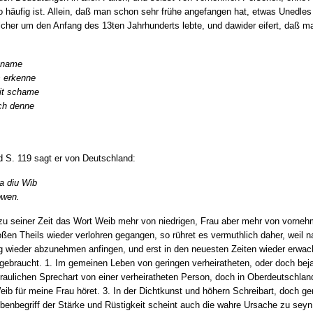
 häufig ist. Allein, daß man schon sehr frühe angefangen hat, etwas Unedles
cher um den Anfang des 13ten Jahrhunderts lebte, und dawider eifert, daß 
e name
s erkenne
eit schame
ch denne
S. 119 sagt er von Deutschland:
a diu Wib
owen.
zu seiner Zeit das Wort Weib mehr von niedrigen, Frau aber mehr von vorneh
oßen Theils wieder verlohren gegangen, so rühret es vermuthlich daher, weil 
ieder abzunehmen anfingen, und erst in den neuesten Zeiten wieder erwacht
gebraucht. 1. Im gemeinen Leben von geringen verheiratheten, oder doch beja
rtraulichen Sprechart von einer verheiratheten Person, doch in Oberdeutschland
ib für meine Frau höret. 3. In der Dichtkunst und höhern Schreibart, doch gem
benbegriff der Stärke und Rüstigkeit scheint auch die wahre Ursache zu seyn