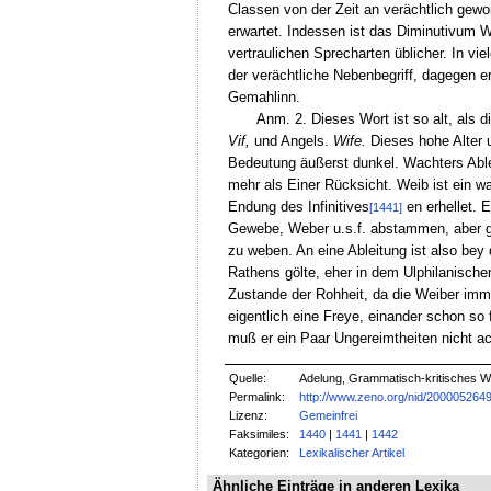
Classen von der Zeit an verächtlich gew
erwartet. Indessen ist das Diminutivum W
vertraulichen Sprecharten üblicher. In v
der verächtliche Nebenbegriff, dagegen e
Gemahlinn.
Anm. 2. Dieses Wort ist so alt, als 
Vif,
und Angels.
Wife.
Dieses hohe Alter u
Bedeutung äußerst dunkel. Wachters Ablei
mehr als Einer Rücksicht. Weib ist ein wa
Endung des Infinitives
en erhellet. 
[1441]
Gewebe, Weber u.s.f. abstammen, aber ge
zu weben. An eine Ableitung ist also bey 
Rathens gölte, eher in dem Ulphilanisch
Zustande der Rohheit, da die Weiber im
eigentlich eine Freye, einander schon so 
muß er ein Paar Ungereimtheiten nicht ac
Quelle:
Adelung, Grammatisch-kritisches W
Permalink:
http://www.zeno.org/nid/200005264
Lizenz:
Gemeinfrei
Faksimiles:
1440
|
1441
|
1442
Kategorien:
Lexikalischer Artikel
Ähnliche Einträge in anderen Lexika