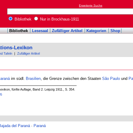
Erweiterte Suche
Bibliothek
Nur in Brockhaus-1911
Bibliothek
Lesesaal
Zufälliger Artikel
Kategorien
Shop
tions-Lexikon
nd Tafeln
|
Zufälliger Artikel
araná
im südl.
Brasilien
, die Grenze zwischen den Staaten
São Paulo
und
Pa
xikon, fünfte Auflage, Band 2. Leipzig 1911., S. 354.
05
Bajada del Paraná
·
Paraná