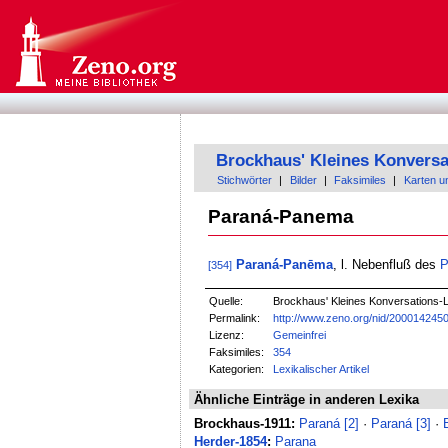
Brockhaus' Kleines Konversa
Stichwörter
|
Bilder
|
Faksimiles
|
Karten u
Paraná-Panema
Paraná-Panēma
, l. Nebenfluß des
P
[354]
Quelle:
Brockhaus' Kleines Konversations-Le
Permalink:
http://www.zeno.org/nid/200014245
Lizenz:
Gemeinfrei
Faksimiles:
354
Kategorien:
Lexikalischer Artikel
Ähnliche Einträge in anderen Lexika
Brockhaus-1911:
Paraná [2]
·
Paraná [3]
·
Herder-1854
:
Parana