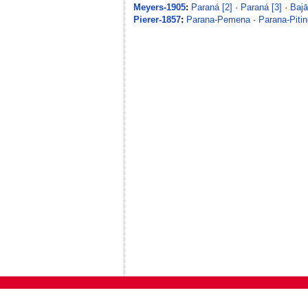
Meyers-1905
:
Paraná [2]
·
Paraná [3]
·
Bajā
Pierer-1857
:
Parana-Pemena
·
Parana-Piti