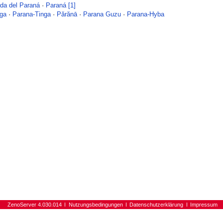
da del Paraná
·
Paraná [1]
nga
·
Parana-Tinga
·
Părănā
·
Parana Guzu
·
Parana-Hyba
ZenoServer 4.030.014
Nutzungsbedingungen
Datenschutzerklärung
Impressum