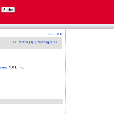
DRUCKEN
<< Paraná [3]
|
Paranagua >>
raná
, 480 km lg.