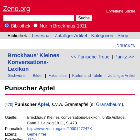
Zeno.org
Erweiterte Suche
Bibliothek
Nur in Brockhaus-1911
Bibliothek
Lesesaal
Zufälliger Artikel
Kategorien
Shop
DRUCKEN
Brockhaus' Kleines
<< Punische Treue
|
Punitz >>
Konversations-
Lexikon
Stichwörter
|
Bilder
|
Faksimiles
|
Karten und Tafeln
|
Zufälliger Artikel
Punischer Apfel
Punischer
Apfel
, s.v.w. Granatapfel (s.
Granatbaum
).
[470]
Quelle:
Brockhaus' Kleines Konversations-Lexikon, fünfte Auflage,
Band 2. Leipzig 1911., S. 470.
Permalink:
http://www.zeno.org/nid/2000147247X
Lizenz:
Gemeinfrei
Faksimiles:
470