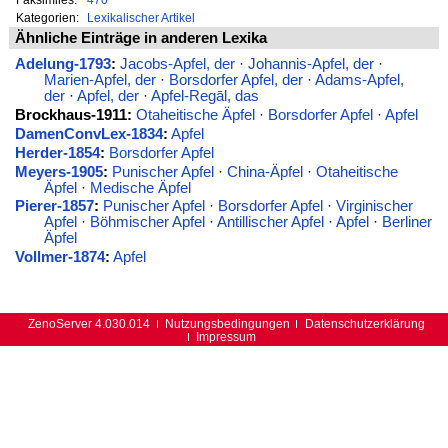
Kategorien:
Lexikalischer Artikel
Ähnliche Einträge in anderen Lexika
Adelung-1793
:
Jacobs-Apfel, der
·
Johannis-Apfel, der
·
Marien-Apfel, der
·
Borsdorfer Apfel, der
·
Adams-Apfel,
der
·
Apfel, der
·
Apfel-Regāl, das
Brockhaus-1911:
Otaheitische Äpfel
·
Borsdorfer Apfel
·
Apfel
DamenConvLex-1834
:
Apfel
Herder-1854
:
Borsdorfer Apfel
Meyers-1905
:
Punischer Apfel
·
China-Äpfel
·
Otaheitische
Äpfel
·
Medische Äpfel
Pierer-1857
:
Punischer Apfel
·
Borsdorfer Apfel
·
Virginischer
Apfel
·
Böhmischer Apfel
·
Antillischer Apfel
·
Apfel
·
Berliner
Äpfel
Vollmer-1874
:
Apfel
ZenoServer 4.030.014
Nutzungsbedingungen
Datenschutzerklärung
Impressum