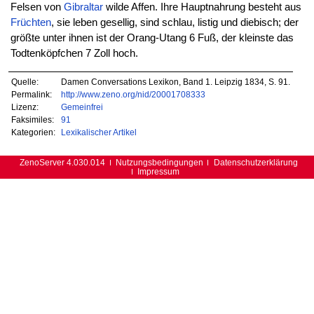
Felsen von
Gibraltar
wilde Affen. Ihre Hauptnahrung besteht aus
Früchten
, sie leben gesellig, sind schlau, listig und diebisch; der
größte unter ihnen ist der Orang-Utang 6 Fuß, der kleinste das
Todtenköpfchen 7 Zoll hoch.
Quelle:
Damen Conversations Lexikon, Band 1. Leipzig 1834, S. 91.
Permalink:
http://www.zeno.org/nid/20001708333
Lizenz:
Gemeinfrei
Faksimiles:
91
Kategorien:
Lexikalischer Artikel
ZenoServer 4.030.014
Nutzungsbedingungen
Datenschutzerklärung
Impressum