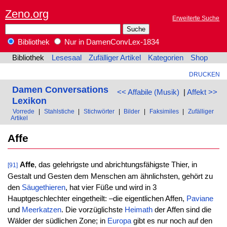
Zeno.org
Erweiterte Suche
Bibliothek
Nur in DamenConvLex-1834
Bibliothek
Lesesaal
Zufälliger Artikel
Kategorien
Shop
DRUCKEN
Damen Conversations
<< Affabile (Musik)
|
Affekt >>
Lexikon
Vorrede
|
Stahlstiche
|
Stichwörter
|
Bilder
|
Faksimiles
|
Zufälliger
Artikel
Affe
Affe
, das gelehrigste und abrichtungsfähigste Thier, in
[91]
Gestalt und Gesten dem Menschen am ähnlichsten, gehört zu
den
Säugethieren
, hat vier Füße und wird in 3
Hauptgeschlechter eingetheilt: –die eigentlichen Affen,
Paviane
und
Meerkatzen
. Die vorzüglichste
Heimath
der Affen sind die
Wälder der südlichen Zone; in
Europa
gibt es nur noch auf den