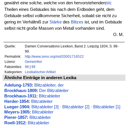
gewährt eine solche, welche von den hervorstehenden
[98]
Theilen eines Gebäudes bis nach dem Erdboden geht, dem
Gebäude selbst vollkommene Sicherheit, sobald sie nicht zu
gering im Verhältniß zur
Stärke
des
Blitzes
ist, und im Gebäude
selbst nicht große Massen von Metall vorhanden sind.
O. M.
Quelle:
Damen Conversations Lexikon, Band 2. Leipzig 1834, S. 98-
99.
Permalink:
http://www.zeno.org/nid/20001716522
Lizenz:
Gemeinfrei
Faksimiles:
98
|
99
Kategorien:
Lexikalischer Artikel
Ähnliche Einträge in anderen Lexika
Adelung-1793
:
Blitzableiter, der
Brockhaus-1809
:
Der Blitzableiter
Brockhaus-1911
:
Blitzableiter
Herder-1854
:
Blitzableiter
Lueger-1904
:
Blitzableiter [3]
·
Blitzableiter [2]
·
Blitzableiter [1]
Meyers-1905
:
Blitzableiter
Pierer-1857
:
Blitzableiter
Roell-1912
:
Blitzableiter