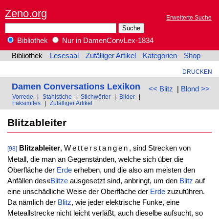
Zeno.org
Erweiterte Suche
Bibliothek
Nur in DamenConvLex-1834
Bibliothek
Lesesaal
Zufälliger Artikel
Kategorien
Shop
DRUCKEN
Damen Conversations Lexikon
<< Blitz
|
Blond >>
Vorrede
|
Stahlstiche
|
Stichwörter
|
Bilder
|
Faksimiles
|
Zufälliger Artikel
Blitzableiter
Blitzableiter
,
Wetterstangen
, sind Strecken von
[98]
Metall, die man an Gegenständen, welche sich über die
Oberfläche der
Erde
erheben, und die also am meisten den
Anfällen des«
Blitze
ausgesetzt sind, anbringt, um den
Blitz
auf
eine unschädliche Weise der Oberfläche der
Erde
zuzuführen.
Da nämlich der
Blitz
, wie jeder elektrische Funke, eine
Meteallstrecke nicht leicht verläßt, auch dieselbe aufsucht, so