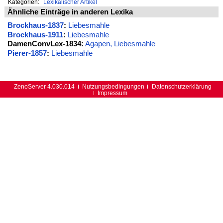
Kategorien:
Lexikalischer Artikel
Ähnliche Einträge in anderen Lexika
Brockhaus-1837
:
Liebesmahle
Brockhaus-1911
:
Liebesmahle
DamenConvLex-1834:
Agapen, Liebesmahle
Pierer-1857
:
Liebesmahle
ZenoServer 4.030.014
Nutzungsbedingungen
Datenschutzerklärung
Impressum