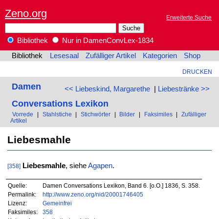
Zeno.org
Erweiterte Suche
Bibliothek
Nur in DamenConvLex-1834
Bibliothek
Lesesaal
Zufälliger Artikel
Kategorien
Shop
DRUCKEN
Damen
<< Liebeskind, Margarethe
|
Liebestränke >>
Conversations Lexikon
Vorrede
|
Stahlstiche
|
Stichwörter
|
Bilder
|
Faksimiles
|
Zufälliger
Artikel
Liebesmahle
Liebesmahle
, siehe
Agapen
.
[358]
Quelle:
Damen Conversations Lexikon, Band 6. [o.O.] 1836, S. 358.
Permalink:
http://www.zeno.org/nid/20001746405
Lizenz:
Gemeinfrei
Faksimiles:
358