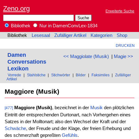
Zeno.org
Erweiterte Suche
Bibliothek
Nur in DamenConvLex-1834
Bibliothek
Lesesaal
Zufälliger Artikel
Kategorien
Shop
DRUCKEN
Damen
<< Maggiolate (Musik)
|
Magie >>
Conversations
Lexikon
Vorrede
|
Stahlstiche
|
Stichwörter
|
Bilder
|
Faksimiles
|
Zufälliger
Artikel
Maggiore (Musik)
Maggiore (Musik)
, bezeichnet in der
Musik
den plötzlichen
[477]
Eintritt der entsprechenden Durtonart, nach Vorhergehen eines
Satzes in der Molltonart; also den Wechsel der Kraft und der
Schwäche
, der Freude und der Klage, der freien Erhebung und
des schmerzhaft gepreßten
Gefühls
.