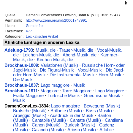
–k.
Quelle:
Damen Conversations Lexikon, Band 6. [o.O.] 1836, S. 477.
Permalink:
http://www.zeno.org/nid/20001747991
Lizenz:
Gemeinfrei
Faksimiles:
477
Kategorien:
Lexikalischer Artikel
Ähnliche Einträge in anderen Lexika
Adelung-1793
:
Musik, die
·
Trauer-Musik, die
·
Vocal-Musik,
die
·
Leichen-Musik, die
·
Abend-Musik, die
·
Kammer-
Musik, die
·
Kirchen-Musik, die
Brockhaus-1809
:
Variationen (Musik)
·
Russische Horn- oder
Jagd-Musik
·
Die Figural-Musik
·
Vocal-Musik
·
Die Jagd-
oder Horn-Musik
·
Die Instrumental-Musik
·
Horn-Musik
·
Die Musik
Brockhaus-1837
:
Lago maggiore
·
Musik
Brockhaus-1911
:
Maggiore
·
Torre Maggiore
·
Lago Maggiore
·
Fratta Maggiore
·
Türkische Musik
·
Griechische Musik
·
Musik
DamenConvLex-1834:
Lago maggiore
·
Bewegung (Musik)
·
Bratsche (Musik)
·
Brillante (Musik)
·
Bass (Musik)
·
Arpeggio (Musik)
·
Ausdruck in der Musik
·
Bariton
(Musik)
·
Cantabile (Musik)
·
Cantate (Musik)
·
Cantilena
(Musik)
·
Canon (Musik)
·
Burlesk (Musik)
·
Cadenz
(Musik)
·
Calando (Musik)
·
Arioso (Musik)
·
Affabile