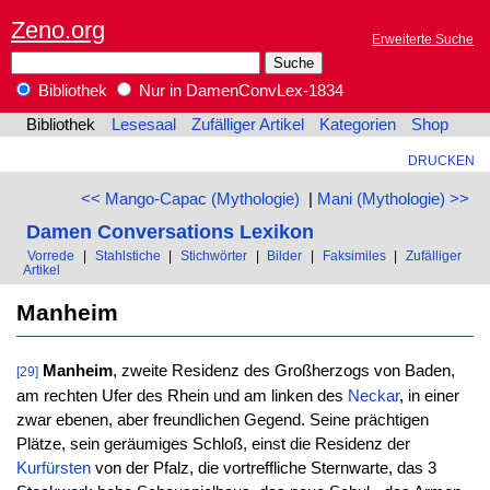
Zeno.org
Erweiterte Suche
Bibliothek
Nur in DamenConvLex-1834
Bibliothek
Lesesaal
Zufälliger Artikel
Kategorien
Shop
DRUCKEN
<< Mango-Capac (Mythologie)
|
Mani (Mythologie) >>
Damen Conversations Lexikon
Vorrede
|
Stahlstiche
|
Stichwörter
|
Bilder
|
Faksimiles
|
Zufälliger
Artikel
Manheim
Manheim
, zweite Residenz des Großherzogs von Baden,
[29]
am rechten Ufer des Rhein und am linken des
Neckar
, in einer
zwar ebenen, aber freundlichen Gegend. Seine prächtigen
Plätze, sein geräumiges Schloß, einst die Residenz der
Kurfürsten
von der Pfalz, die vortreffliche Sternwarte, das 3