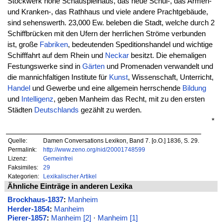
Stockwerk hohe Schauspielhaus, das neue Schul-, das Armen-
und Kranken-, das Rathhaus und viele andere Prachtgebäude,
sind sehenswerth. 23,000 Ew. beleben die Stadt, welche durch 2
Schiffbrücken mit den Ufern der herrlichen Ströme verbunden
ist, große
Fabriken
, bedeutenden Speditionshandel und wichtige
Schifffahrt auf dem Rhein und
Neckar
besitzt. Die ehemaligen
Festungswerke sind in
Gärten
und Promenaden verwandelt und
die mannichfaltigen Institute für
Kunst
, Wissenschaft, Unterricht,
Handel
und Gewerbe und eine allgemein herrschende
Bildung
und
Intelligenz
, geben Manheim das Recht, mit zu den ersten
Städten
Deutschlands
gezählt zu werden.
*
Quelle:
Damen Conversations Lexikon, Band 7. [o.O.] 1836, S. 29.
Permalink:
http://www.zeno.org/nid/20001748599
Lizenz:
Gemeinfrei
Faksimiles:
29
Kategorien:
Lexikalischer Artikel
Ähnliche Einträge in anderen Lexika
Brockhaus-1837
:
Manheim
Herder-1854
:
Manheim
Pierer-1857
:
Manheim [2]
·
Manheim [1]