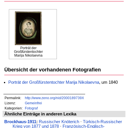
Porträt der
Großfürstentochter
Marija Nikolaevna
Übersicht der vorhandenen Fotografien
Porträt der Großfürstentochter Marija Nikolaevna
, um 1840
Permalink:
http://www.zeno.org/nid/2000189739X
Lizenz:
Gemeinfrei
Kategorien:
Fotograf
Ähnliche Einträge in anderen Lexika
Brockhaus-1911
:
Russischer Knöterich
·
Türkisch-Russischer
Krieg von 1877 und 1878
·
Französisch-Englisch-