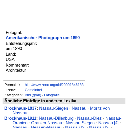
Fotograf:
Amerikanischer Photograph um 1890
Entstehungsjahr:
um 1890
Land:
USA
Kommentar:
Architektur
Permalink:
http://www.zeno.org/nid/20001846183
Lizenz:
Gemeinfrei
Kategorien:
Bild (groß)
·
Fotografie
Ähnliche Einträge in anderen Lexika
Brockhaus-1837
:
Nassau-Siegen
·
Nassau
·
Moritz von
Nassau
Brockhaus-1911
:
Nassau-Dillenburg
·
Nassau-Diez
·
Nassau-
Oranien
·
Oranien-Nassau
·
Nassau-Siegen
·
Nassau [4]
·
Nassau
·
Hessen-Nassau
·
Nassau [3]
·
Nassau [2]
·