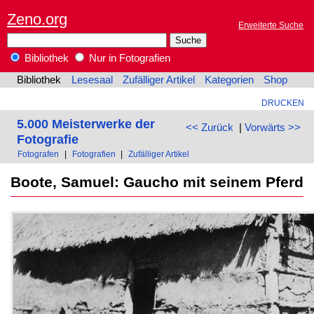
Zeno.org
Erweiterte Suche
Bibliothek
Nur in Fotografien
Bibliothek
Lesesaal
Zufälliger Artikel
Kategorien
Shop
DRUCKEN
5.000 Meisterwerke der
<< Zurück
|
Vorwärts >>
Fotografie
Fotografen
|
Fotografien
|
Zufälliger Artikel
Boote, Samuel: Gaucho mit seinem Pferd