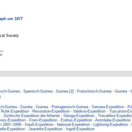
raph um 1877
cal Society
28
isch-Guinea
·
Spanisch-Guinea
·
Guinea [2]
·
Französisch-Guinea
·
Guinea
·
)
ch-Guinea
·
Guinēa
·
Guinea
·
Portugiesisch-Guinea
·
Samara-Expedition
·
Po
·
Rurik-Expedition
·
Resolution-Expedition
·
Valdivia-Expedition
·
Tuscarora-Ex
·
Sizilische Expedition der Athener
·
Siboga-Expedition
·
Travailleur-Expediti
very-Expedition
·
Fram-Expedition
·
Erebus-Expedition
·
Astrolabe-Expedition
on 1897–1899
·
Gauß-Expedition
·
National-Expedition
·
Lightning-Expedition
·
elle-Expedition
·
Jeanette-Expedition
·
Ingolf-Expedition