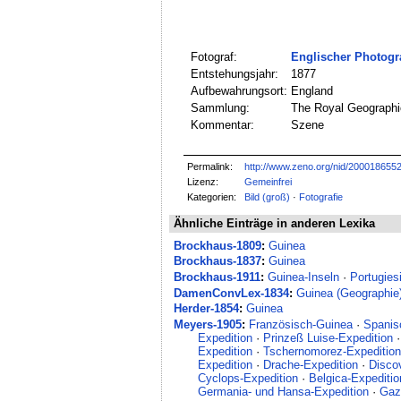
Fotograf:
Englischer Photog
Entstehungsjahr:
1877
Aufbewahrungsort:
England
Sammlung:
The Royal Geographi
Kommentar:
Szene
Permalink:
http://www.zeno.org/nid/200018655
Lizenz:
Gemeinfrei
Kategorien:
Bild (groß)
·
Fotografie
Ähnliche Einträge in anderen Lexika
Brockhaus-1809
:
Guinea
Brockhaus-1837
:
Guinea
Brockhaus-1911
:
Guinea-Inseln
·
Portugies
DamenConvLex-1834
:
Guinea (Geographie
Herder-1854
:
Guinea
Meyers-1905
:
Französisch-Guinea
·
Spanis
Expedition
·
Prinzeß Luise-Expedition
Expedition
·
Tschernomorez-Expedition
Expedition
·
Drache-Expedition
·
Disco
Cyclops-Expedition
·
Belgica-Expediti
Germania- und Hansa-Expedition
·
Gaz