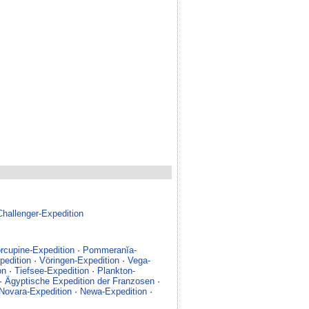
Challenger-Expedition
rcupine-Expedition
·
Pommeranĭa-
pedition
·
Vöringen-Expedition
·
Vega-
on
·
Tiefsee-Expedition
·
Plankton-
·
Ägyptische Expedition der Franzosen
·
Novara-Expedition
·
Newa-Expedition
·