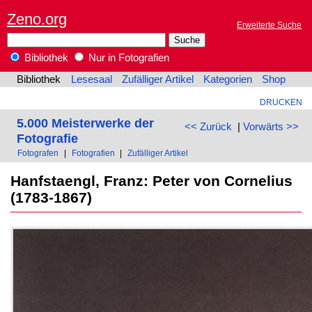
Zeno.org
Erweiterte Suche
Bibliothek
Nur in Fotografien
Bibliothek
Lesesaal
Zufälliger Artikel
Kategorien
Shop
DRUCKEN
5.000 Meisterwerke der
<< Zurück
|
Vorwärts >>
Fotografie
Fotografen
|
Fotografien
|
Zufälliger Artikel
Hanfstaengl, Franz: Peter von Cornelius
(1783-1867)