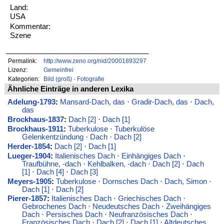
Land:
USA
Kommentar:
Szene
Permalink:
http://www.zeno.org/nid/20001893297
Lizenz:
Gemeinfrei
Kategorien:
Bild (groß)
·
Fotografie
Ähnliche Einträge in anderen Lexika
Adelung-1793
:
Mansard-Dach, das
·
Gradir-Dach, das
·
Dach,
das
Brockhaus-1837
:
Dach [2]
·
Dach [1]
Brockhaus-1911
:
Tuberkulose
·
Tuberkulöse
Gelenkentzündung
·
Dach
·
Dach [2]
Herder-1854
:
Dach [2]
·
Dach [1]
Lueger-1904
:
Italienisches Dach
·
Einhängiges Dach
·
Traufbühne, -dach
·
Kehlbalken, -dach
·
Dach [2]
·
Dach
[1]
·
Dach [4]
·
Dach [3]
Meyers-1905
:
Tuberkulose
·
Dornsches Dach
·
Dach, Simon
·
Dach [1]
·
Dach [2]
Pierer-1857
:
Italienisches Dach
·
Griechisches Dach
·
Gebrochenes Dach
·
Neudeutsches Dach
·
Zweihängiges
Dach
·
Persisches Dach
·
Neufranzösisches Dach
·
Französisches Dach
·
Dach [2]
·
Dach [1]
·
Altdeutsches