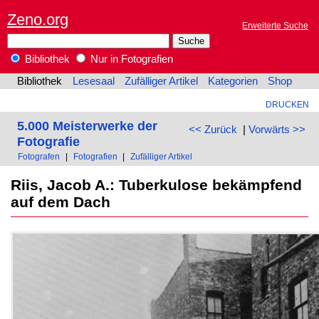
Zeno.org
Erweiterte Suche
Bibliothek
Nur in Fotografien
Bibliothek
Lesesaal
Zufälliger Artikel
Kategorien
Shop
DRUCKEN
5.000 Meisterwerke der
<< Zurück
|
Vorwärts >>
Fotografie
Fotografen
|
Fotografien
|
Zufälliger Artikel
Riis, Jacob A.: Tuberkulose bekämpfend
auf dem Dach