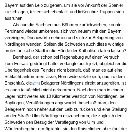
Bayern auf den Leib zu gehen, um sie vor Ankunft der Spanier
zu schlagen, teilten sich ebenfalls und ließen ihre Truppen sich
ausruhen.
Als nun die Sachsen aus Böhmen zurückwichen, konnte
Ferdinand wieder umkehren, sich von neuem mit den Bayern
vereinigen, Donauwörth nehmen und sich zur Belagerung von
Nördlingen wenden. Sollten die Schweden auch diese wichtige
protestantische Stadt in die Hände der Katholiken fallen lassen?
Bernhard, der schon bei Regensburg auf einen Versuch
zum Entsatz gedrängt hatte, verlangte auch jetzt, obgleich er die
Überlegenheit des Feindes nicht bestellt, daß man es auf eine
Schlacht ankommen lasse, Horn widersetzte sich, und zu dem
Entschluß, die
Belagerer Nördlingens direkt anzugreifen, ist
[244]
es auch tatsächlich nicht gekommen. Nachdem man in einem
Lager nicht weiter als 10 Kilometer westlich von Nördlingen, bei
Bopfingen, Verstärkungen abgewartet, beschloß man, den
Belagerern noch näher auf den Leib zu rücken und eine Stellung
an der Straße Ulm-Nördlingen einzunehmen, die zugleich den
Schweden den Bezug der Verpflegung von Ulm und
Württemberg her ermöglichte, sie den Kaiserlichen aber (auf der