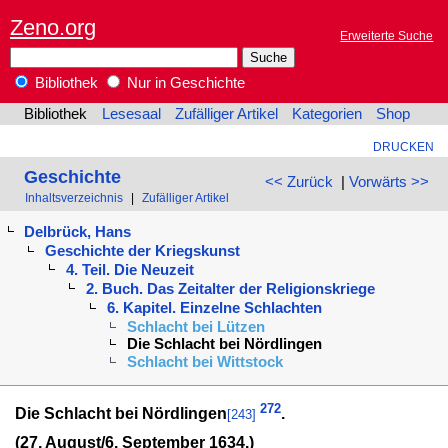
Zeno.org
Erweiterte Suche
Bibliothek
Nur in Geschichte
Bibliothek
Lesesaal
Zufälliger Artikel
Kategorien
Shop
DRUCKEN
Geschichte
<< Zurück
|
Vorwärts >>
Inhaltsverzeichnis
|
Zufälliger Artikel
Delbrück, Hans
Geschichte der Kriegskunst
4. Teil. Die Neuzeit
2. Buch. Das Zeitalter der Religionskriege
6. Kapitel. Einzelne Schlachten
Schlacht bei Lützen
Die Schlacht bei Nördlingen
Schlacht bei Wittstock
272
Die Schlacht bei Nördlingen
.
[243]
(27. August/6. September 1634.)