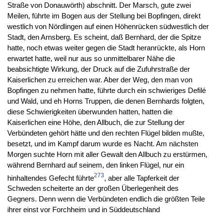
Straße von Donauwörth) abschnitt. Der Marsch, gute zwei
Meilen, führte im Bogen aus der Stellung bei Bopfingen, direkt
westlich von Nördlingen auf einen Höhenrücken südwestlich der
Stadt, den Arnsberg. Es scheint, daß Bernhard, der die Spitze
hatte, noch etwas weiter gegen die Stadt heranrückte, als Horn
erwartet hatte, weil nur aus so unmittelbarer Nähe die
beabsichtigte Wirkung, der Druck auf die Zufuhrstraße der
Kaiserlichen zu erreichen war. Aber der Weg, den man von
Bopfingen zu nehmen hatte, führte durch ein schwieriges Defilé
und Wald, und eh Horns Truppen, die denen Bernhards folgten,
diese Schwierigkeiten überwunden hatten, hatten die
Kaiserlichen eine Höhe, den Allbuch, die zur Stellung der
Verbündeten gehört hätte und den rechten Flügel bilden mußte,
besetzt, und im Kampf darum wurde es Nacht. Am nächsten
Morgen suchte Horn mit aller Gewalt den Allbuch zu erstürmen,
während Bernhard auf seinem, den linken Flügel, nur ein
273
hinhaltendes Gefecht führte
, aber alle Tapferkeit der
Schweden scheiterte an der großen Überlegenheit des
Gegners. Denn wenn die Verbündeten endlich die größten Teile
ihrer einst vor Forchheim und in Süddeutschland