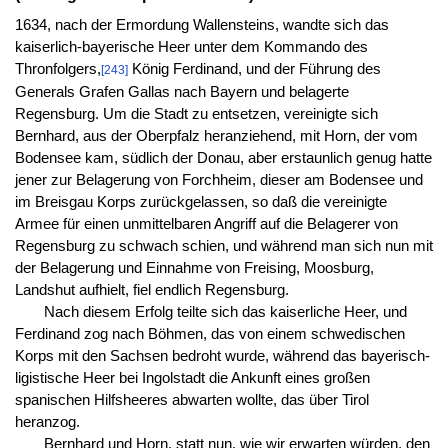
1634, nach der Ermordung Wallensteins, wandte sich das
kaiserlich-bayerische Heer unter dem Kommando des
Thronfolgers,
König Ferdinand, und der Führung des
[243]
Generals Grafen Gallas nach Bayern und belagerte
Regensburg. Um die Stadt zu entsetzen, vereinigte sich
Bernhard, aus der Oberpfalz heranziehend, mit Horn, der vom
Bodensee kam, südlich der Donau, aber erstaunlich genug hatte
jener zur Belagerung von Forchheim, dieser am Bodensee und
im Breisgau Korps zurückgelassen, so daß die vereinigte
Armee für einen unmittelbaren Angriff auf die Belagerer von
Regensburg zu schwach schien, und während man sich nun mit
der Belagerung und Einnahme von Freising, Moosburg,
Landshut aufhielt, fiel endlich Regensburg.
Nach diesem Erfolg teilte sich das kaiserliche Heer, und
Ferdinand zog nach Böhmen, das von einem schwedischen
Korps mit den Sachsen bedroht wurde, während das bayerisch-
ligistische Heer bei Ingolstadt die Ankunft eines großen
spanischen Hilfsheeres abwarten wollte, das über Tirol
heranzog.
Bernhard und Horn, statt nun, wie wir erwarten würden, den