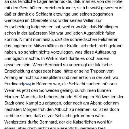
an das feindliche Lager heranrückte, daß man es von der Höhe
mit den Geschützen erreichen konnte, sich bewußt gewesen ist,
daß er damit die Schlacht erzwinge und seinen zögernden
Genossen im Oberbefehl so wider seinen Willen zur
Entscheidung fortgerissen hat, weil er wußte, daß Nördlingen
schon in der äußersten Not war und jeden Augenblick fallen
konnte. Nimmt man hinzu, daß die schwedischen Feldherren
das ungeheure Mißverhältnis der Kräfte sicherlich nicht gekannt
haben, so scheint nichts vorzuliegen, was diese Auffassung
unmöglich machte. In Wirklichkeit dürfte es doch anders
gewesen sein. Wenn Bernhard so unbedingt die taktische
Entscheidung angestrebt hätte, hätte er seine Truppen von
Anfang an nicht so zersplittern und namentlich in der Zeit, wo
Ferdinand
in Böhmen war, die Schlacht suchen müssen.
[246]
Wenn es jetzt den Schweden gelang, durch ihren kühnen
Flanken-Marsch, die beherrschende Stellung im Südwesten der
Stadt ohne Kampf zu erlangen, oder noch am Abend oder am
nächsten Morgen früh den Allbuch zu nehmen, so ist es doch
nicht so sicher, daß es zur Schlacht gekommen wäre.
Wenigstens durfte Bernhard, der die Kaiserlichen wohl für
etwas, aber doch nicht sehr wesentlich überlegen hielt,