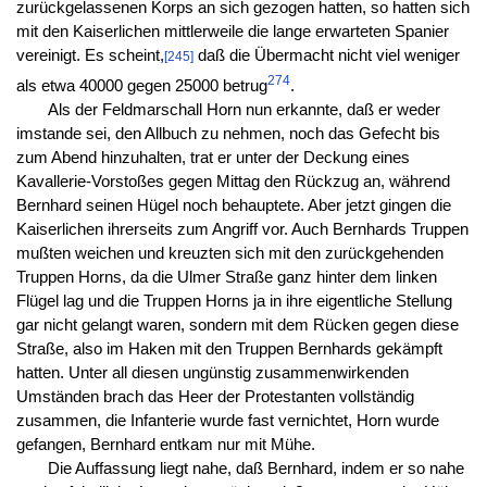
zurückgelassenen Korps an sich gezogen hatten, so hatten sich
mit den Kaiserlichen mittlerweile die lange erwarteten Spanier
vereinigt. Es scheint,
daß die Übermacht nicht viel weniger
[245]
274
als etwa 40000 gegen 25000 betrug
.
Als der Feldmarschall Horn nun erkannte, daß er weder
imstande sei, den Allbuch zu nehmen, noch das Gefecht bis
zum Abend hinzuhalten, trat er unter der Deckung eines
Kavallerie-Vorstoßes gegen Mittag den Rückzug an, während
Bernhard seinen Hügel noch behauptete. Aber jetzt gingen die
Kaiserlichen ihrerseits zum Angriff vor. Auch Bernhards Truppen
mußten weichen und kreuzten sich mit den zurückgehenden
Truppen Horns, da die Ulmer Straße ganz hinter dem linken
Flügel lag und die Truppen Horns ja in ihre eigentliche Stellung
gar nicht gelangt waren, sondern mit dem Rücken gegen diese
Straße, also im Haken mit den Truppen Bernhards gekämpft
hatten. Unter all diesen ungünstig zusammenwirkenden
Umständen brach das Heer der Protestanten vollständig
zusammen, die Infanterie wurde fast vernichtet, Horn wurde
gefangen, Bernhard entkam nur mit Mühe.
Die Auffassung liegt nahe, daß Bernhard, indem er so nahe