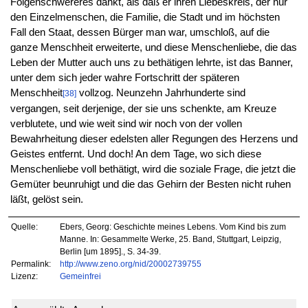
Folgenschwereres dankt, als daß er ihren Liebeskreis, der nur
den Einzelmenschen, die Familie, die Stadt und im höchsten
Fall den Staat, dessen Bürger man war, umschloß, auf die
ganze Menschheit erweiterte, und diese Menschenliebe, die das
Leben der Mutter auch uns zu bethätigen lehrte, ist das Banner,
unter dem sich jeder wahre Fortschritt der späteren
Menschheit
vollzog. Neunzehn Jahrhunderte sind
[38]
vergangen, seit derjenige, der sie uns schenkte, am Kreuze
verblutete, und wie weit sind wir noch von der vollen
Bewahrheitung dieser edelsten aller Regungen des Herzens und
Geistes entfernt. Und doch! An dem Tage, wo sich diese
Menschenliebe voll bethätigt, wird die soziale Frage, die jetzt die
Gemüter beunruhigt und die das Gehirn der Besten nicht ruhen
läßt, gelöst sein.
Quelle:
Ebers, Georg: Geschichte meines Lebens. Vom Kind bis zum
Manne. In: Gesammelte Werke, 25. Band, Stuttgart, Leipzig,
Berlin [um 1895]., S. 34-39.
Permalink:
http://www.zeno.org/nid/20002739755
Lizenz:
Gemeinfrei