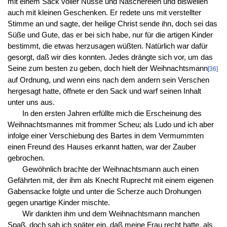
mit einem Sack voller Nüsse und Näschereien und bisweilen
auch mit kleinen Geschenken. Er redete uns mit verstellter
Stimme an und sagte, der heilige Christ sende ihn, doch sei das
Süße und Gute, das er bei sich habe, nur für die artigen Kinder
bestimmt, die etwas herzusagen wüßten. Natürlich war dafür
gesorgt, daß wir dies konnten. Jedes drängte sich vor, um das
Seine zum besten zu geben, doch hielt der Weihnachtsmann
[36]
auf Ordnung, und wenn eins nach dem andern sein Verschen
hergesagt hatte, öffnete er den Sack und warf seinen Inhalt
unter uns aus.
In den ersten Jahren erfüllte mich die Erscheinung des
Weihnachtsmannes mit frommer Scheu; als Ludo und ich aber
infolge einer Verschiebung des Bartes in dem Vermummten
einen Freund des Hauses erkannt hatten, war der Zauber
gebrochen.
Gewöhnlich brachte der Weihnachtsmann auch einen
Gefährten mit, der ihm als Knecht Ruprecht mit einem eigenen
Gabensacke folgte und unter die Scherze auch Drohungen
gegen unartige Kinder mischte.
Wir dankten ihm und dem Weihnachtsmann manchen
Spaß, doch sah ich später ein, daß meine Frau recht hatte, als