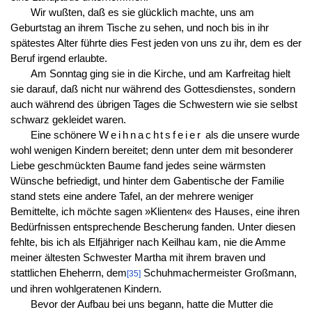
Wir wußten, daß es sie glücklich machte, uns am
Geburtstag an ihrem Tische zu sehen, und noch bis in ihr
spätestes Alter führte dies Fest jeden von uns zu ihr, dem es der
Beruf irgend erlaubte.
Am Sonntag ging sie in die Kirche, und am Karfreitag hielt
sie darauf, daß nicht nur während des Gottesdienstes, sondern
auch während des übrigen Tages die Schwestern wie sie selbst
schwarz gekleidet waren.
Eine schönere
Weihnachtsfeier
als die unsere wurde
wohl wenigen Kindern bereitet; denn unter dem mit besonderer
Liebe geschmückten Baume fand jedes seine wärmsten
Wünsche befriedigt, und hinter dem Gabentische der Familie
stand stets eine andere Tafel, an der mehrere weniger
Bemittelte, ich möchte sagen »Klienten« des Hauses, eine ihren
Bedürfnissen entsprechende Bescherung fanden. Unter diesen
fehlte, bis ich als Elfjähriger nach Keilhau kam, nie die Amme
meiner ältesten Schwester Martha mit ihrem braven und
stattlichen Eheherrn, dem
Schuhmachermeister Großmann,
[35]
und ihren wohlgeratenen Kindern.
Bevor der Aufbau bei uns begann, hatte die Mutter die