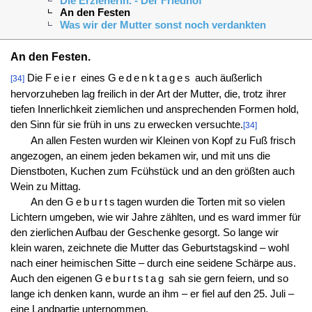
Die Erzieherin. - Der Friedhof
An den Festen
Was wir der Mutter sonst noch verdankten
An den Festen.
Die
Feier
eines
Gedenktages
auch äußerlich
[34]
hervorzuheben lag freilich in der Art der Mutter, die, trotz ihrer
tiefen Innerlichkeit ziemlichen und ansprechenden Formen hold,
den Sinn für sie früh in uns zu erwecken versuchte.
[34]
An allen Festen wurden wir Kleinen von Kopf zu Fuß frisch
angezogen, an einem jeden bekamen wir, und mit uns die
Dienstboten, Kuchen zum Fcühstück und an den größten auch
Wein zu Mittag.
An den
Geburts
tagen wurden die Torten mit so vielen
Lichtern umgeben, wie wir Jahre zählten, und es ward immer für
den zierlichen Aufbau der Geschenke gesorgt. So lange wir
klein waren, zeichnete die Mutter das Geburtstagskind – wohl
nach einer heimischen Sitte – durch eine seidene Schärpe aus.
Auch den eigenen
Geburtstag
sah sie gern feiern, und so
lange ich denken kann, wurde an ihm – er fiel auf den 25. Juli –
eine Landpartie unternommen.