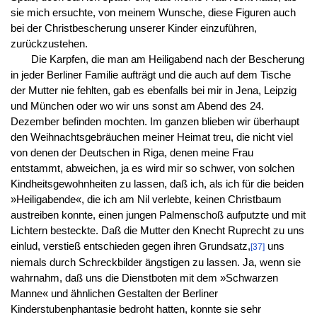
sie mich ersuchte, von meinem Wunsche, diese Figuren auch
bei der Christbescherung unserer Kinder einzuführen,
zurückzustehen.
Die Karpfen, die man am Heiligabend nach der Bescherung
in jeder Berliner Familie aufträgt und die auch auf dem Tische
der Mutter nie fehlten, gab es ebenfalls bei mir in Jena, Leipzig
und München oder wo wir uns sonst am Abend des 24.
Dezember befinden mochten. Im ganzen blieben wir überhaupt
den Weihnachtsgebräuchen meiner Heimat treu, die nicht viel
von denen der Deutschen in Riga, denen meine Frau
entstammt, abweichen, ja es wird mir so schwer, von solchen
Kindheitsgewohnheiten zu lassen, daß ich, als ich für die beiden
»Heiligabende«, die ich am Nil verlebte, keinen Christbaum
austreiben konnte, einen jungen Palmenschoß aufputzte und mit
Lichtern besteckte. Daß die Mutter den Knecht Ruprecht zu uns
einlud, verstieß entschieden gegen ihren Grundsatz,
uns
[37]
niemals durch Schreckbilder ängstigen zu lassen. Ja, wenn sie
wahrnahm, daß uns die Dienstboten mit dem »Schwarzen
Manne« und ähnlichen Gestalten der Berliner
Kinderstubenphantasie bedroht hatten, konnte sie sehr