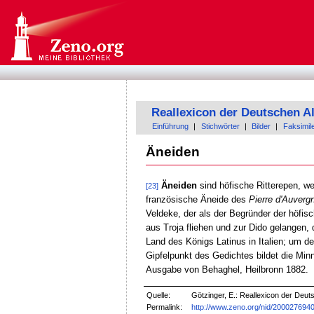
Reallexicon der Deutschen A
Einführung
|
Stichwörter
|
Bilder
|
Faksimil
Äneiden
Äneiden
sind höfische Ritterepen, w
[23]
französische Äneide des
Pierre d'Auverg
Veldeke, der als der Begründer der höfis
aus Troja fliehen und zur Dido gelangen, 
Land des Königs Latinus in Italien; um 
Gipfelpunkt des Gedichtes bildet die Mi
Ausgabe von Behaghel, Heilbronn 1882.
Quelle:
Götzinger, E.: Reallexicon der Deuts
Permalink:
http://www.zeno.org/nid/200027694