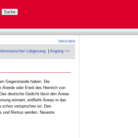
DRUCKEN
brosianischer Lobgesang
|
Angang >>
m Gegenstande haben. Die
he Äneide oder Eneit des Heinrich von
 Das deutsche Gedicht lässt den Äneas
mung erinnert, entflieht Äneas in das
a schon versprochen ist. Den
lus und Remus werden. Neueste