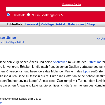
Erweiterte Suche
Bibliothek
Nur in Goetzinger-1885
Bibliothek
Lesesaal
Zufälliger Artikel
Kategorien
Shop
ltertümer
<< Am
es
|
Zufälliger Artikel
elche den Virgilischen Äneas und seine
Abenteuer
im Geiste des
Rittertums
zu
ne
ist verloren. Erhalten ist die nach französischen Quellen verfasste deutsc
chen Ritterepik gilt und besonders das Motiv der Minne in das
Epos
einführte.
die ihn durch Liebe zu fesseln sucht. Durch die Götter an seine höhere Bestim
dessen Tochter Lavinia kämpft Äneas einen Zweikampf mit Turnus, dem Lavini
nne zwischen Äneas und Lavinia, die schliesslich die Stammeltern des Romu
chen Altertümer. Leipzig 1885., S. 23.
09