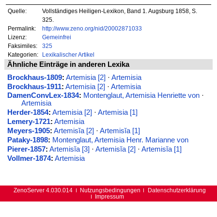
Quelle:
Vollständiges Heiligen-Lexikon, Band 1. Augsburg 1858, S.
325.
Permalink:
http://www.zeno.org/nid/20002871033
Lizenz:
Gemeinfrei
Faksimiles:
325
Kategorien:
Lexikalischer Artikel
Ähnliche Einträge in anderen Lexika
Brockhaus-1809
:
Artemisia [2]
·
Artemisia
Brockhaus-1911
:
Artemisia [2]
·
Artemisia
DamenConvLex-1834
:
Montenglaut, Artemisia Henriette von
·
Artemisia
Herder-1854
:
Artemisia [2]
·
Artemisia [1]
Lemery-1721
:
Artemisia
Meyers-1905
:
Artemisĭa [2]
·
Artemisĭa [1]
Pataky-1898
:
Montenglaut, Artemisia Henr. Marianne von
Pierer-1857
:
Artemisĭa [3]
·
Artemisĭa [2]
·
Artemisĭa [1]
Vollmer-1874
:
Artemisia
ZenoServer 4.030.014
Nutzungsbedingungen
Datenschutzerklärung
Impressum