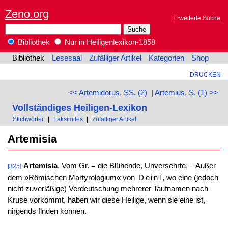
Zeno.org
Erweiterte Suche
Bibliothek
Nur in Heiligenlexikon-1858
Bibliothek
Lesesaal
Zufälliger Artikel
Kategorien
Shop
DRUCKEN
<< Artemidorus, SS. (2)
|
Artemius, S. (1) >>
Vollständiges Heiligen-Lexikon
Stichwörter
|
Faksimiles
|
Zufälliger Artikel
Artemisia
Artemisia
, Vom Gr. = die Blühende, Unversehrte. – Außer
[325]
dem »Römischen Martyrologium« von
Deinl
, wo eine (jedoch
nicht zuverläßige) Verdeutschung mehrerer Taufnamen nach
Kruse vorkommt, haben wir diese Heilige, wenn sie eine ist,
nirgends finden können.