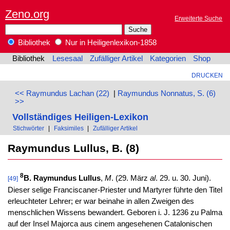
Zeno.org
Erweiterte Suche
Bibliothek
Nur in Heiligenlexikon-1858
Bibliothek
Lesesaal
Zufälliger Artikel
Kategorien
Shop
DRUCKEN
<< Raymundus Lachan (22)
|
Raymundus Nonnatus, S. (6)
>>
Vollständiges Heiligen-Lexikon
Stichwörter
|
Faksimiles
|
Zufälliger Artikel
Raymundus Lullus, B. (8)
8
B. Raymundus Lullus
,
M
. (29. März
al
. 29. u. 30. Juni).
[49]
Dieser selige Franciscaner-Priester und Martyrer führte den Titel
erleuchteter Lehrer; er war beinahe in allen Zweigen des
menschlichen Wissens bewandert. Geboren i. J. 1236 zu Palma
auf der Insel Majorca aus cinem angesehenen Catalonischen