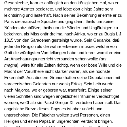
Geschlechte, kam er anfänglich an den königlichen Hof, wo er
mehrere Aemter begleitete, und lebte dort einige Jahre sehr
leichtsinnig und lasterhaft. Nach seiner Bekehrung erlernte er zu
Paris die arabische Sprache und ging dann, theils um seine
Sünden abzubüßen, theils um die Sünder und Ungläubigen zu
bekehren, als Missionär dreimal nach Afrika, wo er zu Bugia i. J.
1315 von den Saracenen gesteinigt wurde. Sein Gedanke, daß
jeder die Religion als die wahre erkennen müsse, welche von
Gott die würdigsten Vorstellungen habe und lehre, womit er eine
Art Anschauungsunterricht verbunden sehen wollte (
ars
magna
), wäre für alle Zeiten richtig, wenn der böse Wille und die
Macht der Vorurtheile nicht stärker wären, als die höchste
Erkenntniß. Aus diesem Grunde hatten seine Disputationen mit
saracenischen Gelehrten nur wenig Erfolg. Sein Leib wurde
nach Majorca, wo er geboren war, transferirt. Einige seiner
vielen Schriften sind wegen angeblicher Irrthümer verdächtiget
worden, weßhalb sie Papst Gregor XI. verboten haben soll. Das
angebliche Breve dieses Papstes ist aber unächt und
unterschoben. Die Fälscher wollten zwei Personen, einen
Heiligen und einen Papst, in ungerechten Verdacht bringen.