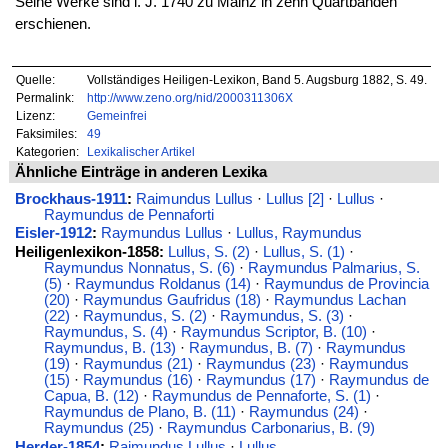
Seine Werke sind i. J. 1740 zu Mainz in zehn Quartbänden
erschienen.
Quelle:
Vollständiges Heiligen-Lexikon, Band 5. Augsburg 1882, S. 49.
Permalink:
http://www.zeno.org/nid/2000311306X
Lizenz:
Gemeinfrei
Faksimiles:
49
Kategorien:
Lexikalischer Artikel
Ähnliche Einträge in anderen Lexika
Brockhaus-1911
:
Raimundus Lullus
·
Lullus [2]
·
Lullus
·
Raymundus de Pennaforti
Eisler-1912
:
Raymundus Lullus
·
Lullus, Raymundus
Heiligenlexikon-1858:
Lullus, S. (2)
·
Lullus, S. (1)
·
Raymundus Nonnatus, S. (6)
·
Raymundus Palmarius, S.
(5)
·
Raymundus Roldanus (14)
·
Raymundus de Provincia
(20)
·
Raymundus Gaufridus (18)
·
Raymundus Lachan
(22)
·
Raymundus, S. (2)
·
Raymundus, S. (3)
·
Raymundus, S. (4)
·
Raymundus Scriptor, B. (10)
·
Raymundus, B. (13)
·
Raymundus, B. (7)
·
Raymundus
(19)
·
Raymundus (21)
·
Raymundus (23)
·
Raymundus
(15)
·
Raymundus (16)
·
Raymundus (17)
·
Raymundus de
Capua, B. (12)
·
Raymundus de Pennaforte, S. (1)
·
Raymundus de Plano, B. (11)
·
Raymundus (24)
·
Raymundus (25)
·
Raymundus Carbonarius, B. (9)
Herder-1854
:
Raimundus Lullus
·
Lullus