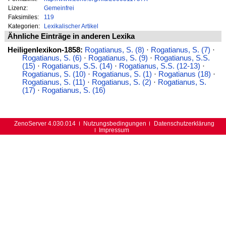
Lizenz:
Gemeinfrei
Faksimiles:
119
Kategorien:
Lexikalischer Artikel
Ähnliche Einträge in anderen Lexika
Heiligenlexikon-1858:
Rogatianus, S. (8)
·
Rogatianus, S. (7)
·
Rogatianus, S. (6)
·
Rogatianus, S. (9)
·
Rogatianus, S.S.
(15)
·
Rogatianus, S.S. (14)
·
Rogatianus, S.S. (12-13)
·
Rogatianus, S. (10)
·
Rogatianus, S. (1)
·
Rogatianus (18)
·
Rogatianus, S. (11)
·
Rogatianus, S. (2)
·
Rogatianus, S.
(17)
·
Rogatianus, S. (16)
ZenoServer 4.030.014
Nutzungsbedingungen
Datenschutzerklärung
Impressum