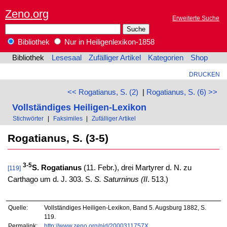
Zeno.org
Erweiterte Suche
Bibliothek
Nur in Heiligenlexikon-1858
Bibliothek
Lesesaal
Zufälliger Artikel
Kategorien
Shop
DRUCKEN
<< Rogatianus, S. (2)
|
Rogatianus, S. (6) >>
Vollständiges Heiligen-Lexikon
Stichwörter
|
Faksimiles
|
Zufälliger Artikel
Rogatianus, S. (3-5)
3-5
S. Rogatianus
(11. Febr.), drei Martyrer d. N. zu
[119]
Carthago um d. J. 303. S.
S. Saturninus (II
. 513.)
Quelle:
Vollständiges Heiligen-Lexikon, Band 5. Augsburg 1882, S.
119.
Permalink:
http://www.zeno.org/nid/2000311757X